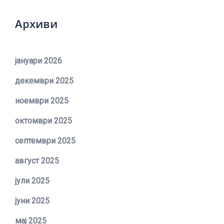
Архиви
јануари 2026
декември 2025
ноември 2025
октомври 2025
септември 2025
август 2025
јули 2025
јуни 2025
мај 2025