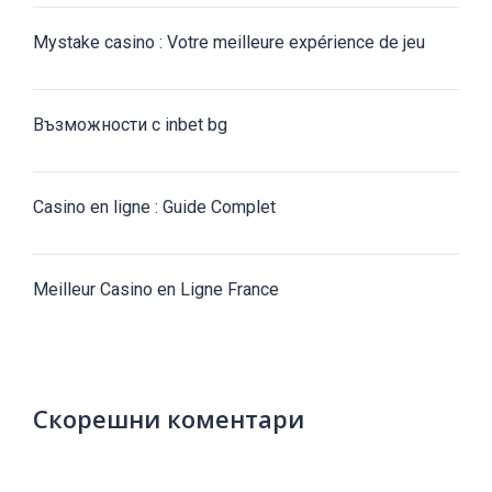
Mystake casino : Votre meilleure expérience de jeu
Възможности с inbet bg
Casino en ligne : Guide Complet
Meilleur Casino en Ligne France
Скорешни коментари