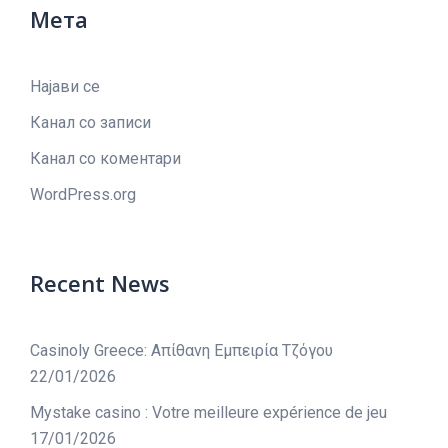
Мета
Најави се
Канал со записи
Канал со коментари
WordPress.org
Recent News
Casinoly Greece: Απίθανη Εμπειρία Τζόγου
22/01/2026
Mystake casino : Votre meilleure expérience de jeu
17/01/2026