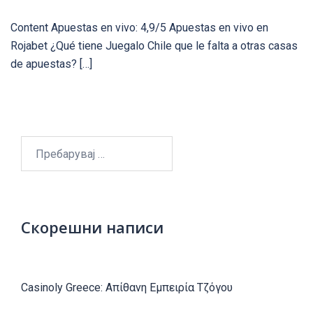
Content Apuestas en vivo: 4,9/5 Apuestas en vivo en
Rojabet ¿Qué tiene Juegalo Chile que le falta a otras casas
de apuestas? […]
Пребарувај
за:
Скорешни написи
Casinoly Greece: Απίθανη Εμπειρία Τζόγου