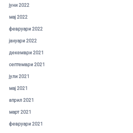
јуни 2022
мај 2022
февруари 2022
јануари 2022
декември 2021
септември 2021
јули 2021
мај 2021
април 2021
март 2021
февруари 2021