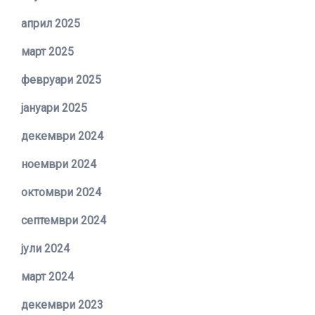
април 2025
март 2025
февруари 2025
јануари 2025
декември 2024
ноември 2024
октомври 2024
септември 2024
јули 2024
март 2024
декември 2023