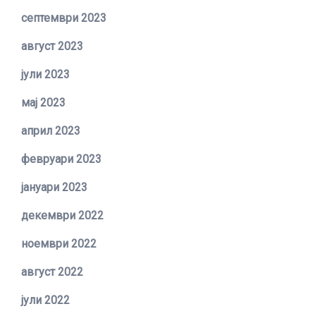
септември 2023
август 2023
јули 2023
мај 2023
април 2023
февруари 2023
јануари 2023
декември 2022
ноември 2022
август 2022
јули 2022