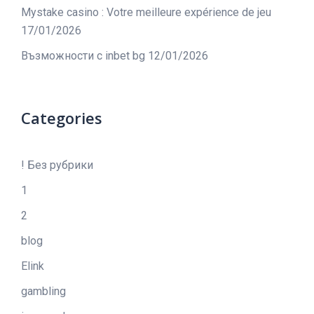
Mystake casino : Votre meilleure expérience de jeu
17/01/2026
Възможности с inbet bg
12/01/2026
Categories
! Без рубрики
1
2
blog
Elink
gambling