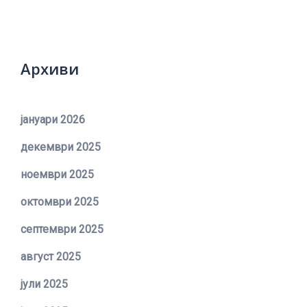
Архиви
јануари 2026
декември 2025
ноември 2025
октомври 2025
септември 2025
август 2025
јули 2025