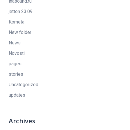
inasound.ru
jetton 23.09
Kometa
New folder
News
Novosti
pages
stories
Uncategorized
updates
Archives