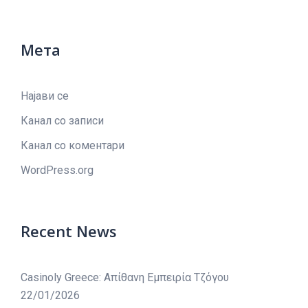
Мета
Најави се
Канал со записи
Канал со коментари
WordPress.org
Recent News
Casinoly Greece: Απίθανη Εμπειρία Τζόγου
22/01/2026