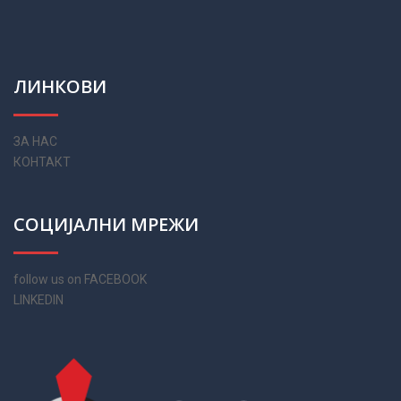
ЛИНКОВИ
ЗА НАС
КОНТАКТ
СОЦИЈАЛНИ МРЕЖИ
follow us on FACEBOOK
LINKEDIN