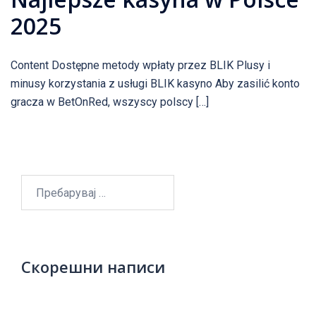
2025
Content Dostępne metody wpłaty przez BLIK Plusy i
minusy korzystania z usługi BLIK kasyno Aby zasilić konto
gracza w BetOnRed, wszyscy polscy […]
Пребарувај
за:
Скорешни написи