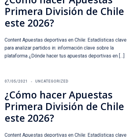
Primera División de Chile
este 2026?
Content Apuestas deportivas en Chile: Estadísticas clave
para analizar partidos in: información clave sobre la
plataforma ¿Dónde hacer tus apuestas deportivas en […]
07/05/2021
UNCATEGORIZED
¿Cómo hacer Apuestas
Primera División de Chile
este 2026?
Content Apuestas deportivas en Chile: Estadísticas clave