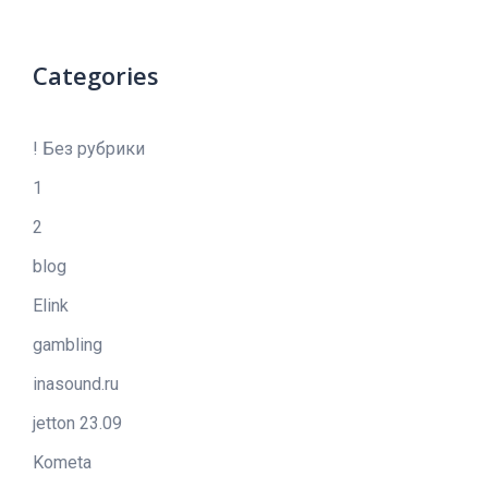
Categories
! Без рубрики
1
2
blog
Elink
gambling
inasound.ru
jetton 23.09
Kometa