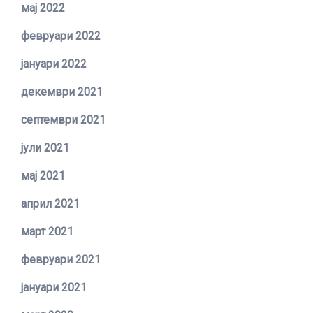
мај 2022
февруари 2022
јануари 2022
декември 2021
септември 2021
јули 2021
мај 2021
април 2021
март 2021
февруари 2021
јануари 2021