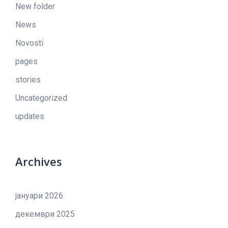
New folder
News
Novosti
pages
stories
Uncategorized
updates
Archives
јануари 2026
декември 2025