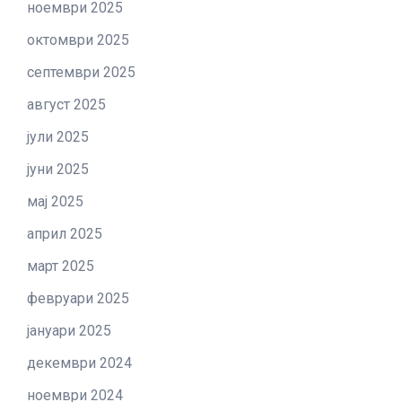
ноември 2025
октомври 2025
септември 2025
август 2025
јули 2025
јуни 2025
мај 2025
април 2025
март 2025
февруари 2025
јануари 2025
декември 2024
ноември 2024