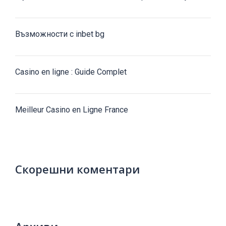
Възможности с inbet bg
Casino en ligne : Guide Complet
Meilleur Casino en Ligne France
Скорешни коментари