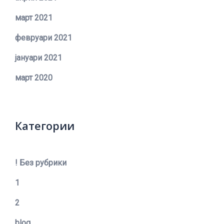
март 2021
февруари 2021
јануари 2021
март 2020
Категории
! Без рубрики
1
2
blog