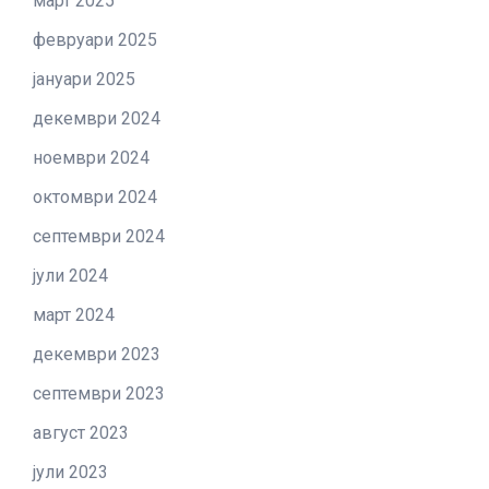
март 2025
февруари 2025
јануари 2025
декември 2024
ноември 2024
октомври 2024
септември 2024
јули 2024
март 2024
декември 2023
септември 2023
август 2023
јули 2023