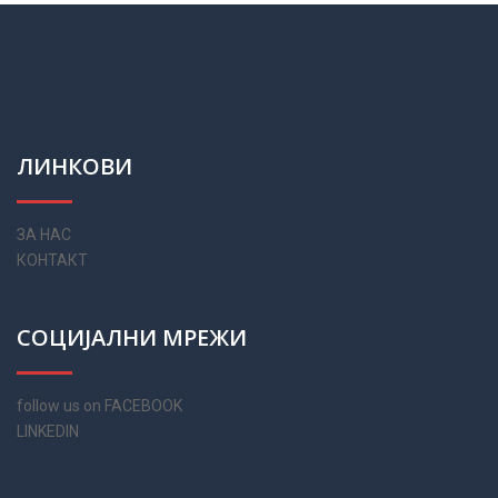
ЛИНКОВИ
ЗА НАС
КОНТАКТ
СОЦИЈАЛНИ МРЕЖИ
follow us on FACEBOOK
LINKEDIN