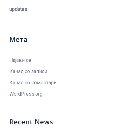
updates
Мета
Најави се
Канал со записи
Канал со коментари
WordPress.org
Recent News