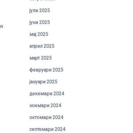
јули 2025
јуни 2025
en
мај 2025
април 2025
март 2025
февруари 2025
јануари 2025
декември 2024
ноември 2024
октомври 2024
септември 2024