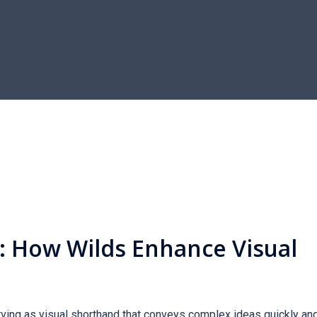
: How Wilds Enhance Visual
rving as visual shorthand that conveys complex ideas quickly an