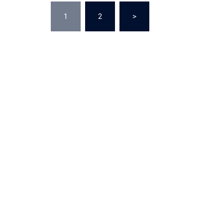
Навигација
1
2
>
на
написи