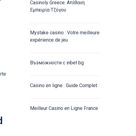
Casinoly Greece: Απίθανη
Εμπειρία Τζόγου
Mystake casino : Votre meilleure
expérience de jeu
Възможности с inbet bg
rte
Casino en ligne : Guide Complet
Meilleur Casino en Ligne France
d