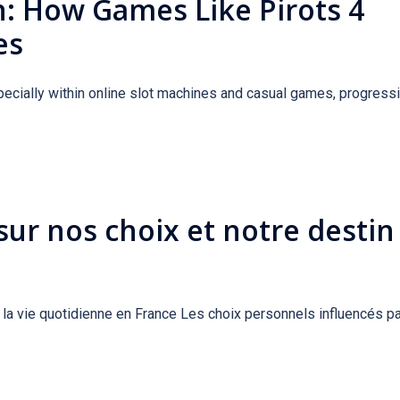
: How Games Like Pirots 4
es
especially within online slot machines and casual games, progress
sur nos choix et notre destin
la vie quotidienne en France Les choix personnels influencés pa