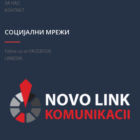
ЗА НАС
КОНТАКТ
СОЦИЈАЛНИ МРЕЖИ
follow us on FACEBOOK
LINKEDIN