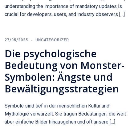
understanding the importance of mandatory updates is
crucial for developers, users, and industry observers […]
27/05/2025
UNCATEGORIZED
Die psychologische
Bedeutung von Monster-
Symbolen: Ängste und
Bewältigungsstrategien
Symbole sind tief in der menschlichen Kultur und
Mythologie verwurzelt. Sie tragen Bedeutungen, die weit
über einfache Bilder hinausgehen und oft unsere […]