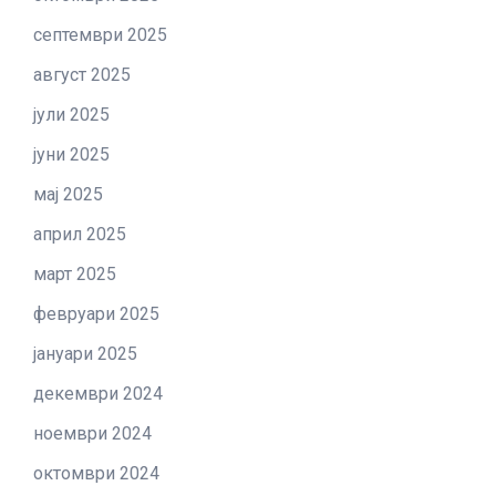
септември 2025
август 2025
јули 2025
јуни 2025
мај 2025
април 2025
март 2025
февруари 2025
јануари 2025
декември 2024
ноември 2024
октомври 2024