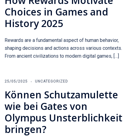
How Rewards Motivate
Choices in Games and
History 2025
Rewards are a fundamental aspect of human behavior,
shaping decisions and actions across various contexts.
From ancient civilizations to modern digital games, […]
25/05/2025
UNCATEGORIZED
Können Schutzamulette
wie bei Gates von
Olympus Unsterblichkeit
bringen?