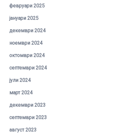
февруари 2025
јануари 2025
декември 2024
ноември 2024
октомври 2024
септември 2024
јули 2024
март 2024
декември 2023
септември 2023
август 2023