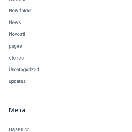
New folder
News
Novosti
pages
stories
Uncategorized
updates
Мета
Најави се