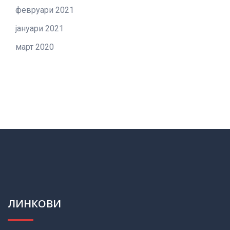
февруари 2021
јануари 2021
март 2020
ЛИНКОВИ