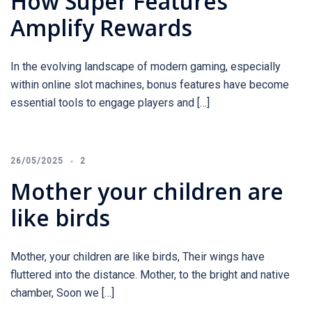
How Super Features
Amplify Rewards
In the evolving landscape of modern gaming, especially
within online slot machines, bonus features have become
essential tools to engage players and […]
26/05/2025
2
Mother your children are
like birds
Mother, your children are like birds, Their wings have
fluttered into the distance. Mother, to the bright and native
chamber, Soon we […]