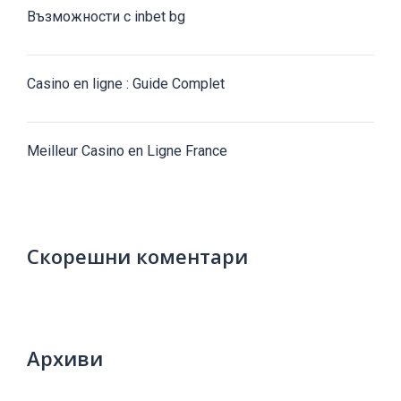
Възможности с inbet bg
Casino en ligne : Guide Complet
Meilleur Casino en Ligne France
Скорешни коментари
Архиви