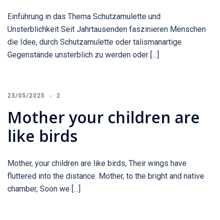
Einführung in das Thema Schutzamulette und
Unsterblichkeit Seit Jahrtausenden faszinieren Menschen
die Idee, durch Schutzamulette oder talismanartige
Gegenstände unsterblich zu werden oder […]
23/05/2025
2
Mother your children are
like birds
Mother, your children are like birds, Their wings have
fluttered into the distance. Mother, to the bright and native
chamber, Soon we […]