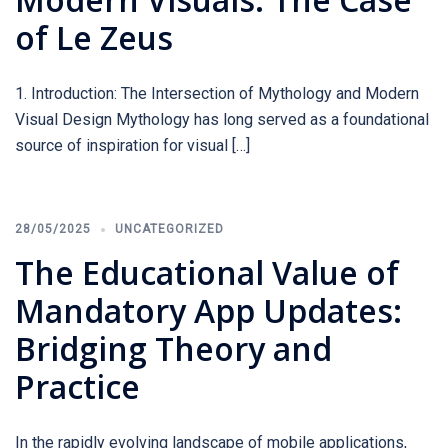
of Le Zeus
1. Introduction: The Intersection of Mythology and Modern
Visual Design Mythology has long served as a foundational
source of inspiration for visual […]
28/05/2025
UNCATEGORIZED
The Educational Value of
Mandatory App Updates:
Bridging Theory and
Practice
In the rapidly evolving landscape of mobile applications,