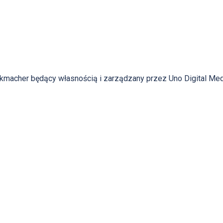
kmacher będący własnością i zarządzany przez Uno Digital Me