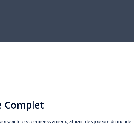
de Complet
croissante ces dernières années, attirant des joueurs du monde