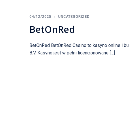
04/12/2025
UNCATEGORIZED
BetOnRed
BetOnRed BetOnRed Casino to kasyno online i bu
B.V. Kasyno jest w pełni licencjonowane […]