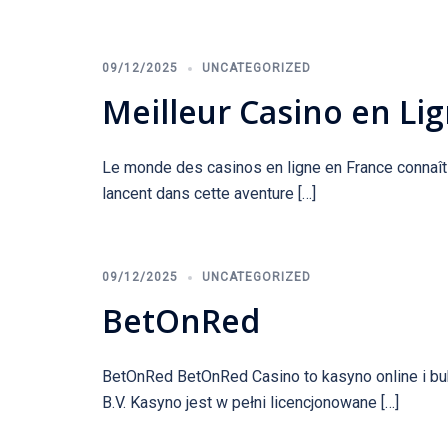
09/12/2025
UNCATEGORIZED
Meilleur Casino en Li
Le monde des casinos en ligne en France connaît
lancent dans cette aventure […]
09/12/2025
UNCATEGORIZED
BetOnRed
BetOnRed BetOnRed Casino to kasyno online i bu
B.V. Kasyno jest w pełni licencjonowane […]