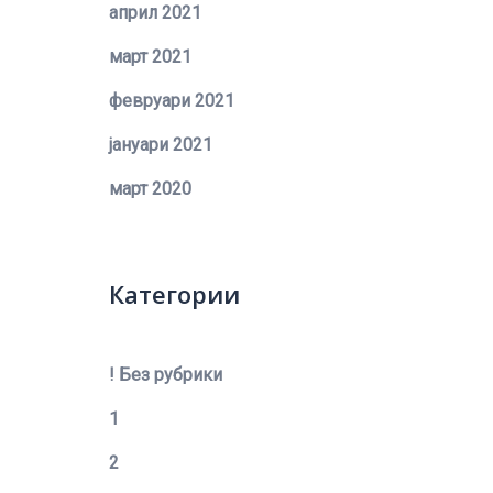
април 2021
март 2021
февруари 2021
јануари 2021
март 2020
Категории
! Без рубрики
1
2