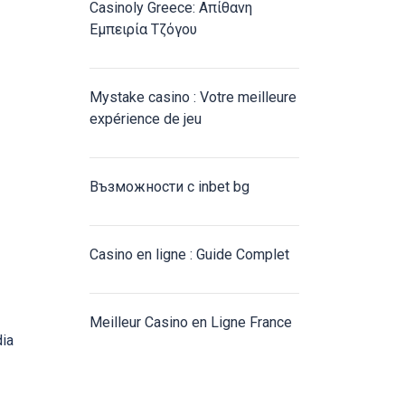
Casinoly Greece: Απίθανη
Εμπειρία Τζόγου
Mystake casino : Votre meilleure
expérience de jeu
Възможности с inbet bg
Casino en ligne : Guide Complet
Meilleur Casino en Ligne France
dia