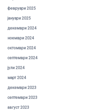
февруари 2025
јануари 2025
декември 2024
ноември 2024
октомври 2024
септември 2024
јули 2024
март 2024
декември 2023
септември 2023
август 2023