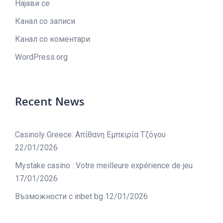
Најави се
Канал со записи
Канал со коментари
WordPress.org
Recent News
Casinoly Greece: Απίθανη Εμπειρία Τζόγου
22/01/2026
Mystake casino : Votre meilleure expérience de jeu
17/01/2026
Възможности с inbet bg
12/01/2026