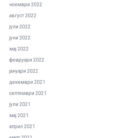
ноември 2022
август 2022
јули 2022
јуни 2022
мај 2022
февруари 2022
јануари 2022
декември 2021
септември 2021
јули 2021
мај 2021
април 2021
март 2021