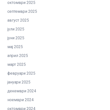
октомври 2025
септември 2025
август 2025
јули 2025
јуни 2025
мај 2025
април 2025
март 2025
февруари 2025
јануари 2025
декември 2024
ноември 2024
октомври 2024