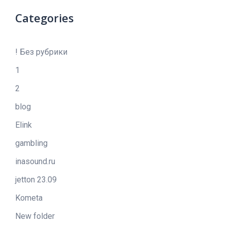
Categories
! Без рубрики
1
2
blog
Elink
gambling
inasound.ru
jetton 23.09
Kometa
New folder