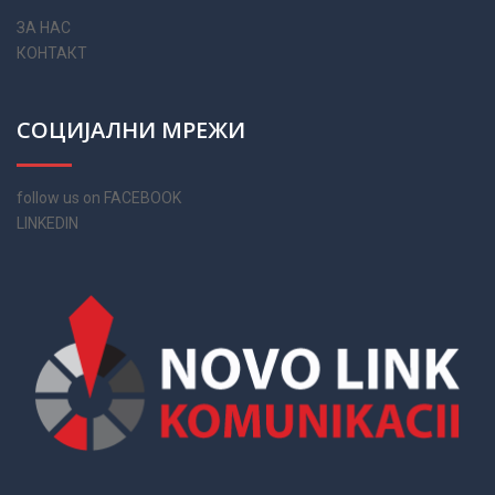
ЗА НАС
КОНТАКТ
СОЦИЈАЛНИ МРЕЖИ
follow us on FACEBOOK
LINKEDIN