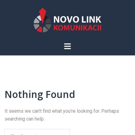
Skip
to
content
Toggle
menu
Nothing Found
It seems we can’t find what you’re looking for. Perhaps
searching can help.
Пребарувај