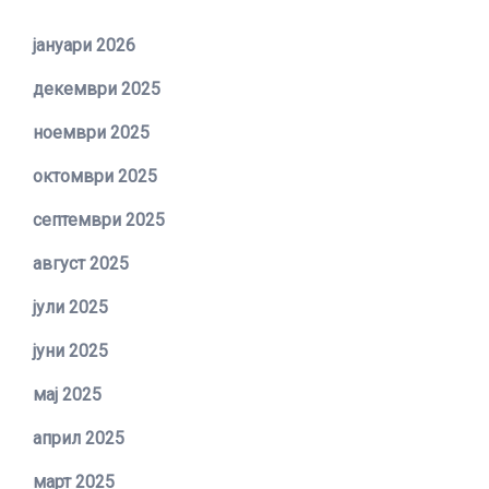
јануари 2026
декември 2025
ноември 2025
октомври 2025
септември 2025
август 2025
јули 2025
јуни 2025
мај 2025
април 2025
март 2025