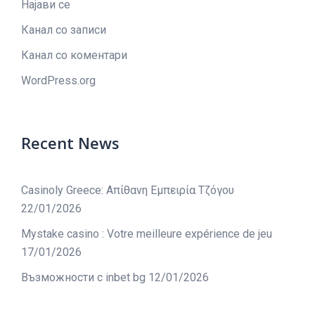
Најави се
Канал со записи
Канал со коментари
WordPress.org
Recent News
Casinoly Greece: Απίθανη Εμπειρία Τζόγου
22/01/2026
Mystake casino : Votre meilleure expérience de jeu
17/01/2026
Възможности с inbet bg
12/01/2026