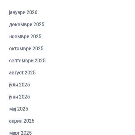
јануари 2026
декември 2025
ноември 2025
октомври 2025
септември 2025
август 2025
јули 2025
јуни 2025
мај 2025
април 2025
март 2025