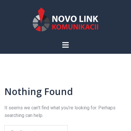
Skip
to
content
Toggle
menu
Nothing Found
It seems we can’t find what you’re looking for. Perhaps
searching can help.
Пребарувај