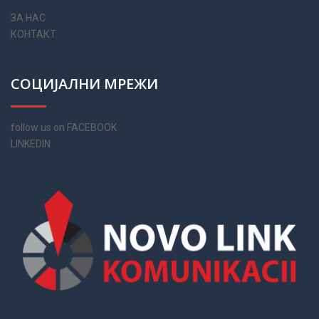
ЗА НАС
КОНТАКТ
СОЦИЈАЛНИ МРЕЖИ
follow us on FACEBOOK
LINKEDIN