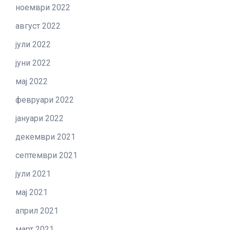
ноември 2022
август 2022
јули 2022
јуни 2022
мај 2022
февруари 2022
јануари 2022
декември 2021
септември 2021
јули 2021
мај 2021
април 2021
март 2021