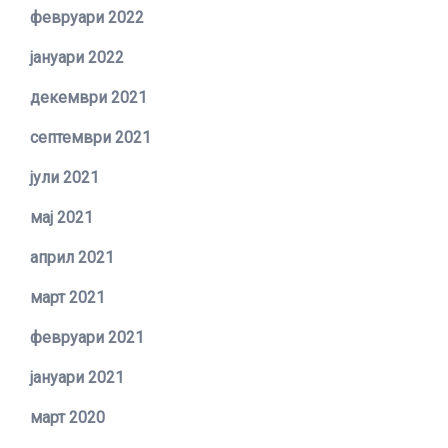
февруари 2022
јануари 2022
декември 2021
септември 2021
јули 2021
мај 2021
април 2021
март 2021
февруари 2021
јануари 2021
март 2020