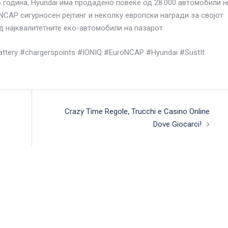
6 година, Hyundai има продадено повеќе од 28.000 автомобили н
NCAP сигурносен рејтинг и неколку европски награди за својот
д најквалитетните еко-автомобили на пазарот.
#battery #chargerspoints #IONIQ #EuroNCAP #Hyundai #SustIt
Crazy Time Regole, Trucchi e Casino Online
Dove Giocarci!