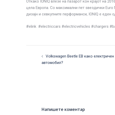
Откако IONIQ влезе на пазарот кон крајот на 201
цела Европа. Со максимални пет ѕвездички Euro 
дизајн и севкупните перформанси, IONIQ е еден о
#elink #electriccars #electricvehicles #chargers 
Post
navigation
Volkswagen Beetle ЕВ како електричен
автомобил?
Напишете коментар