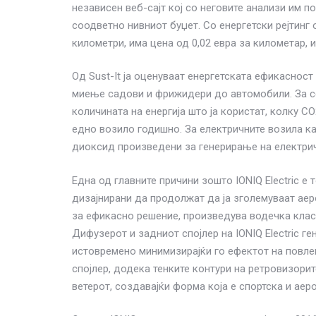
независен веб-сајт кој со неговите анализи им п
соодветно нивниот буџет. Со енергетски рејтинг од
километри, има цена од 0,02 евра за километар, и
Од Sust-It ја оценуваат енергетската ефикасност
миење садови и фрижидери до автомобили. За се
количината на енергија што ја користат, колку C
едно возило годишно. За електричните возила как
диоксид произведени за генерирање на електрич
Една од главните причини зошто IONIQ Electric е 
дизајнирани да продолжат да ја зголемуваат аеро
за ефикасно решение, произведува водечка клас
Дифузерот и задниот спојлер на IONIQ Electric г
истовремено минимизирајќи го ефектот на повле
спојлер, додека тенките контури на ретровизорит
ветерот, создавајќи форма која е спортска и ае