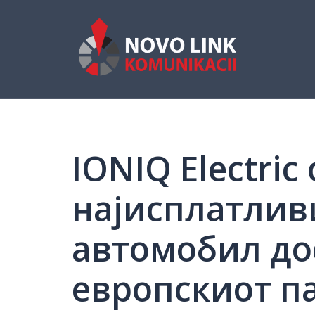
Skip
to
content
IONIQ Electric
најисплатлив
автомобил до
европскиот п