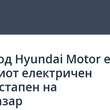
 од Hyundai Motor 
иот електричен
стапен на
азар