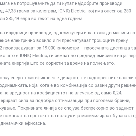
омага на потрошувачите да ги купат најдобрите производи
 47,38 грама за килограм, IONIQ Electric, кој има опсег од 280
ли 385,49 евра во текот на една година.
 на илјадници производи, од компјутери и лаптопи до машини за
кое електрично возило и ги пресметуваат трошоците преку
O2 произведуваат за 19.000 километри – просечната дистанца за
о што е IONIQ Electric, ги земаат во предвид емисиите на јагле
ната енергија што се користи за време на полнењето.
толку енергетски ефикасен е дизајнот, т.е надворешните панели 
динамиката, која, кога е во комбинација со разни други решени
а на вредност на коефициентот на влечење од само 0,24.
енерираат сила за подобра оптимизација при поголеми брзини,
кување. Покривната линија се спојува беспрекорно во задниот
е помагаат на протокот на воздух и ја минимизираат бучавата 
родинамички ефикасна.