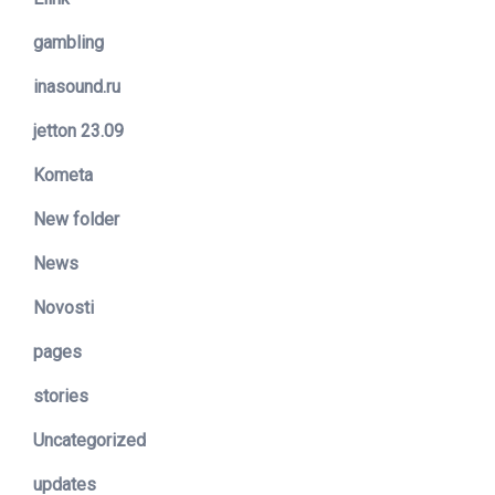
gambling
inasound.ru
jetton 23.09
Kometa
New folder
News
Novosti
pages
stories
Uncategorized
updates