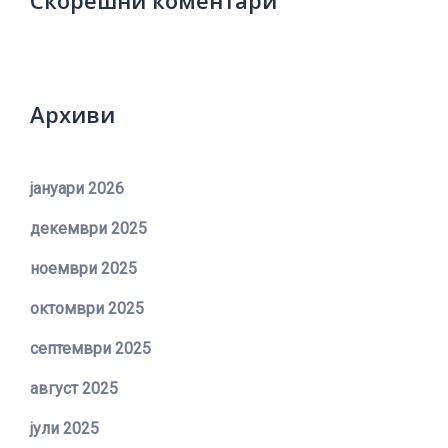
Скорешни коментари
Архиви
јануари 2026
декември 2025
ноември 2025
октомври 2025
септември 2025
август 2025
јули 2025