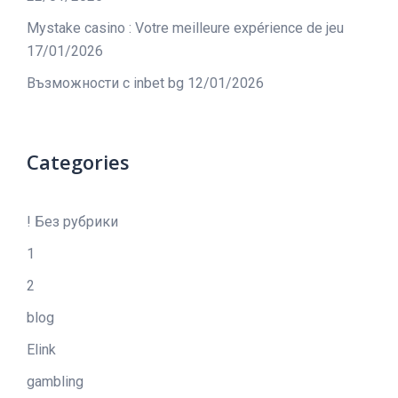
Mystake casino : Votre meilleure expérience de jeu
17/01/2026
Възможности с inbet bg
12/01/2026
Categories
! Без рубрики
1
2
blog
Elink
gambling