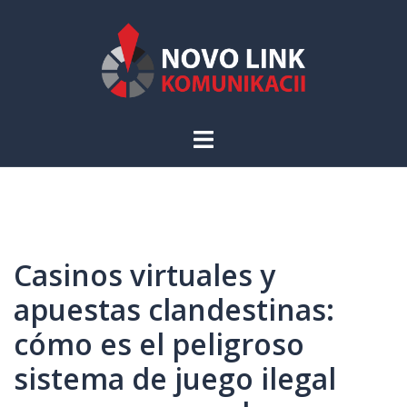
Skip
to
content
Toggle
menu
Casinos virtuales y
apuestas clandestinas:
cómo es el peligroso
sistema de juego ilegal