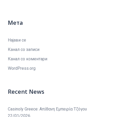
Мета
Најави се
Канал со записи
Канал со коментари
WordPress.org
Recent News
Casinoly Greece: Απίθανη Εμπειρία Τζόγου
22/01/2026