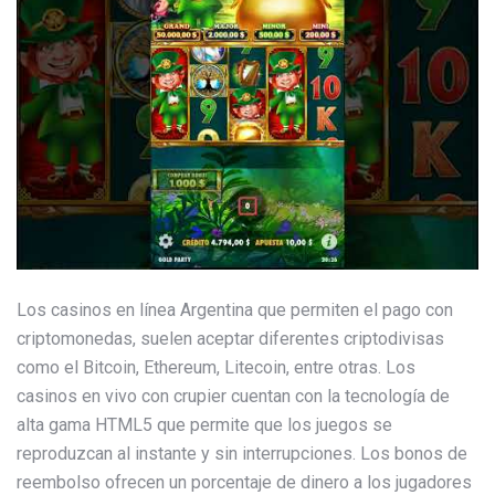
Los casinos en línea Argentina que permiten el pago con
criptomonedas, suelen aceptar diferentes criptodivisas
como el Bitcoin, Ethereum, Litecoin, entre otras. Los
casinos en vivo con crupier cuentan con la tecnología de
alta gama HTML5 que permite que los juegos se
reproduzcan al instante y sin interrupciones. Los bonos de
reembolso ofrecen un porcentaje de dinero a los jugadores