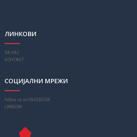
ЛИНКОВИ
ЗА НАС
КОНТАКТ
СОЦИЈАЛНИ МРЕЖИ
follow us on FACEBOOK
LINKEDIN