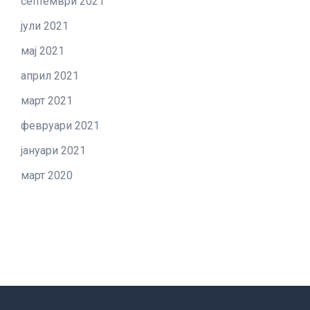
септември 2021
јули 2021
мај 2021
април 2021
март 2021
февруари 2021
јануари 2021
март 2020