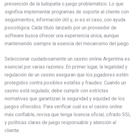
prevención de la ludopatía o juego problemático. Lo que
significa implementar programas de soporte al cliente con
seguimientos, información útil y, si es el caso, con ayuda
psicológica. Cada título lanzado por un proveedor de
software busca ofrecer una experiencia única, aunque
manteniendo siempre la esencia del mecanismo del juego.
Seleccionar cuidadosamente un casino online Argentina es
esencial por varias razones. En primer lugar, la legalidad y
regulación de un casino aseguran que los jugadores estén
protegidos contra posibles estafas y fraudes. Cuando un
casino está regulado, debe cumplir con estrictas
normativas que garantizan la seguridad y equidad de los
juegos ofrecidos. Para verificar cuál es el casino online
más confiable, revisa que tenga licencia oficial, cifrado SSL
y políticas claras de juego responsable y atención al
cliente.