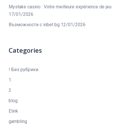
Mystake casino : Votre meilleure expérience de jeu
17/01/2026
Възможности с inbet bg
12/01/2026
Categories
! Без рубрики
1
2
blog
Elink
gambling