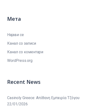
Мета
Најави се
Канал со записи
Канал со коментари
WordPress.org
Recent News
Casinoly Greece: Απίθανη Εμπειρία Τζόγου
22/01/2026