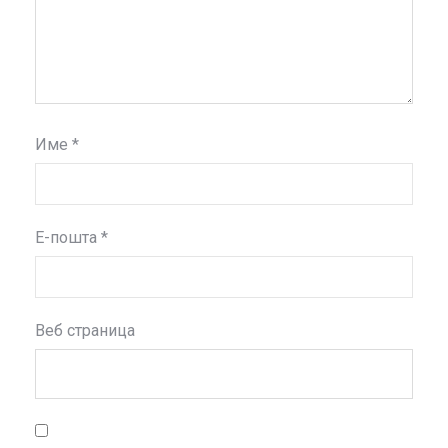
Име
*
Е-пошта
*
Веб страница