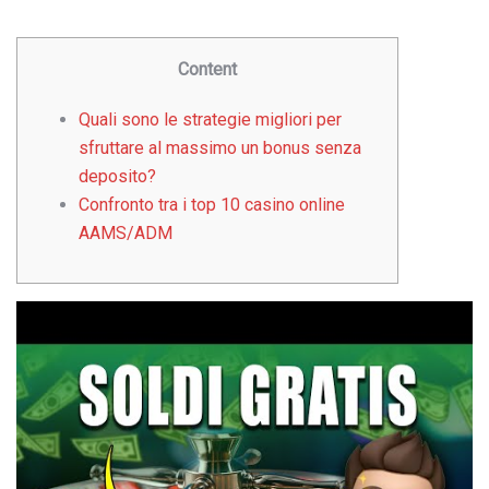
Content
Quali sono le strategie migliori per
sfruttare al massimo un bonus senza
deposito?
Confronto tra i top 10 casino online
AAMS/ADM