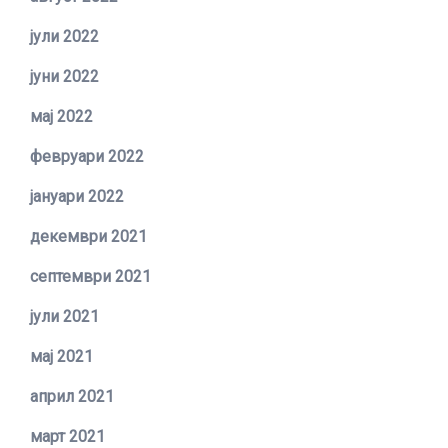
јули 2022
јуни 2022
мај 2022
февруари 2022
јануари 2022
декември 2021
септември 2021
јули 2021
мај 2021
април 2021
март 2021