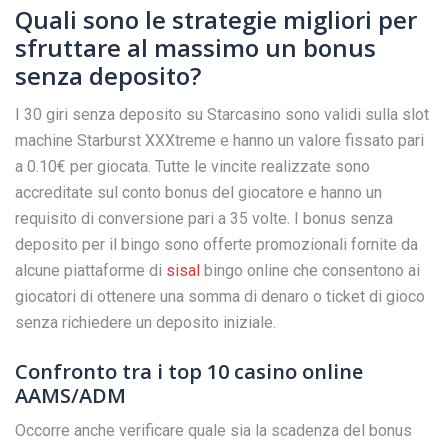
Quali sono le strategie migliori per
sfruttare al massimo un bonus
senza deposito?
I 30 giri senza deposito su Starcasino sono validi sulla slot
machine Starburst XXXtreme e hanno un valore fissato pari
a 0.10€ per giocata. Tutte le vincite realizzate sono
accreditate sul conto bonus del giocatore e hanno un
requisito di conversione pari a 35 volte. I bonus senza
deposito per il bingo sono offerte promozionali fornite da
alcune piattaforme di
sisal
bingo online che consentono ai
giocatori di ottenere una somma di denaro o ticket di gioco
senza richiedere un deposito iniziale.
Confronto tra i top 10 casino online
AAMS/ADM
Occorre anche verificare quale sia la scadenza del bonus