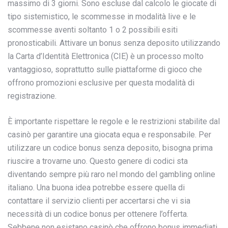
massimo di 3 giorni. Sono escluse dal calcolo le giocate di
tipo sistemistico, le scommesse in modalità live e le
scommesse aventi soltanto 1 o 2 possibili esiti
pronosticabili. Attivare un bonus senza deposito utilizzando
la Carta d’Identità Elettronica (CIE) è un processo molto
vantaggioso, soprattutto sulle piattaforme di gioco che
offrono promozioni esclusive per questa modalità di
registrazione.
È importante rispettare le regole e le restrizioni stabilite dal
casinò per garantire una giocata equa e responsabile. Per
utilizzare un codice bonus senza deposito, bisogna prima
riuscire a trovarne uno. Questo genere di codici sta
diventando sempre più raro nel mondo del gambling online
italiano. Una buona idea potrebbe essere quella di
contattare il servizio clienti per accertarsi che vi sia
necessità di un codice bonus per ottenere l’offerta.
Sebbene non esistano casinò che offrono bonus immediati