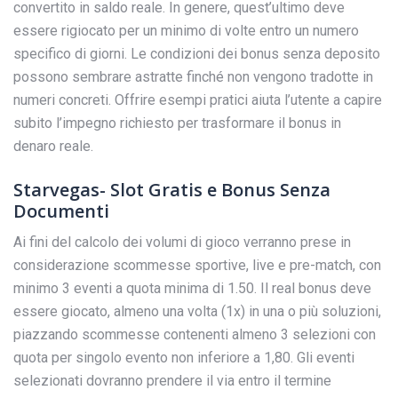
convertito in saldo reale. In genere, quest’ultimo deve
essere rigiocato per un minimo di volte entro un numero
specifico di giorni. Le condizioni dei bonus senza deposito
possono sembrare astratte finché non vengono tradotte in
numeri concreti. Offrire esempi pratici aiuta l’utente a capire
subito l’impegno richiesto per trasformare il bonus in
denaro reale.
Starvegas- Slot Gratis e Bonus Senza
Documenti
Ai fini del calcolo dei volumi di gioco verranno prese in
considerazione scommesse sportive, live e pre-match, con
minimo 3 eventi a quota minima di 1.50. Il real bonus deve
essere giocato, almeno una volta (1x) in una o più soluzioni,
piazzando scommesse contenenti almeno 3 selezioni con
quota per singolo evento non inferiore a 1,80. Gli eventi
selezionati dovranno prendere il via entro il termine