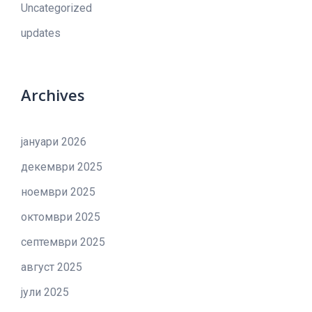
Uncategorized
updates
Archives
јануари 2026
декември 2025
ноември 2025
октомври 2025
септември 2025
август 2025
јули 2025