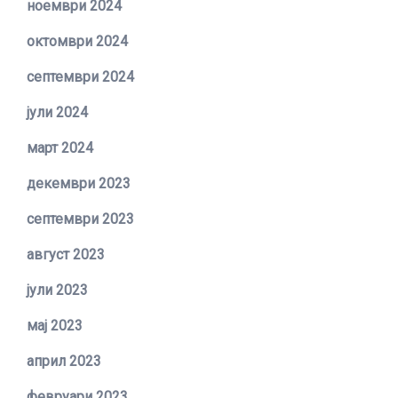
ноември 2024
октомври 2024
септември 2024
јули 2024
март 2024
декември 2023
септември 2023
август 2023
јули 2023
мај 2023
април 2023
февруари 2023