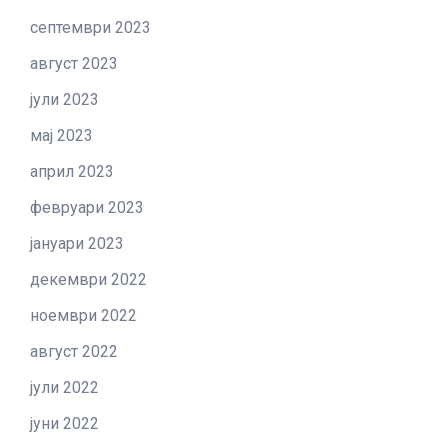
септември 2023
август 2023
јули 2023
мај 2023
април 2023
февруари 2023
јануари 2023
декември 2022
ноември 2022
август 2022
јули 2022
јуни 2022