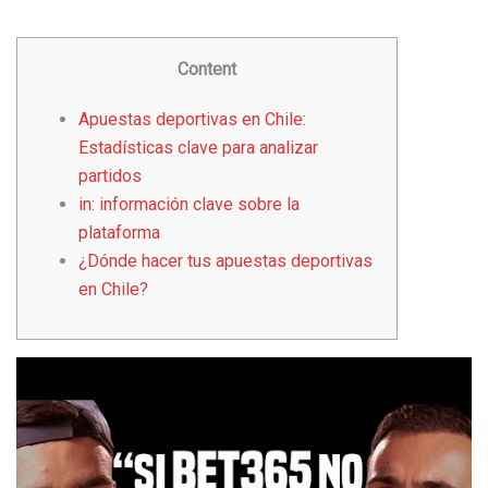
Content
Apuestas deportivas en Chile:
Estadísticas clave para analizar
partidos
in: información clave sobre la
plataforma
¿Dónde hacer tus apuestas deportivas
en Chile?