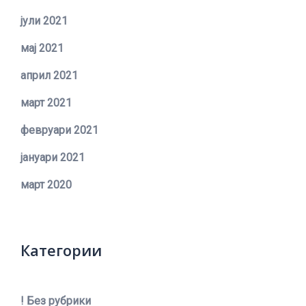
јули 2021
мај 2021
април 2021
март 2021
февруари 2021
јануари 2021
март 2020
Категории
! Без рубрики