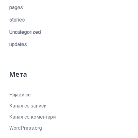
pages
stories
Uncategorized
updates
Мета
Најави се
Канал со записи
Канал со коментари
WordPress.org