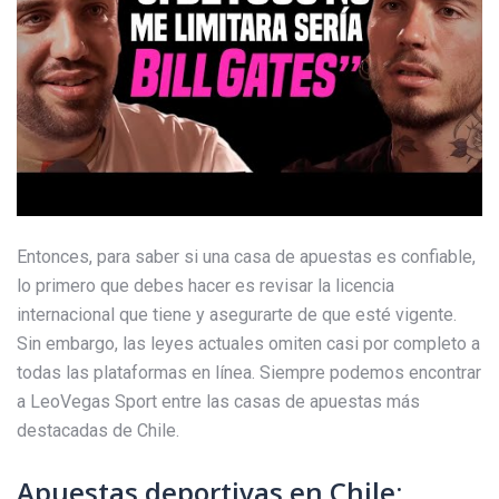
Entonces, para saber si una casa de apuestas es confiable,
lo primero que debes hacer es revisar la licencia
internacional que tiene y asegurarte de que esté vigente.
Sin embargo, las leyes actuales omiten casi por completo a
todas las plataformas en línea. Siempre podemos encontrar
a LeoVegas Sport entre las casas de apuestas más
destacadas de Chile.
Apuestas deportivas en Chile: