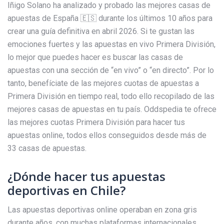
Iñigo Solano ha analizado y probado las mejores casas de
apuestas de España 🇪🇸 durante los últimos 10 años para
crear una guía definitiva en abril 2026. Si te gustan las
emociones fuertes y las apuestas en vivo Primera División,
lo mejor que puedes hacer es buscar las casas de
apuestas con una sección de “en vivo” o “en directo”. Por lo
tanto, benefíciate de las mejores cuotas de apuestas a
Primera División en tiempo real, todo ello recopilado de las
mejores casas de apuestas en tu país. Oddspedia te ofrece
las mejores cuotas Primera División para hacer tus
apuestas online, todos ellos conseguidos desde más de
33 casas de apuestas.
¿Dónde hacer tus apuestas
deportivas en Chile?
Las apuestas deportivas online operaban en zona gris
durante años, con muchas plataformas internacionales