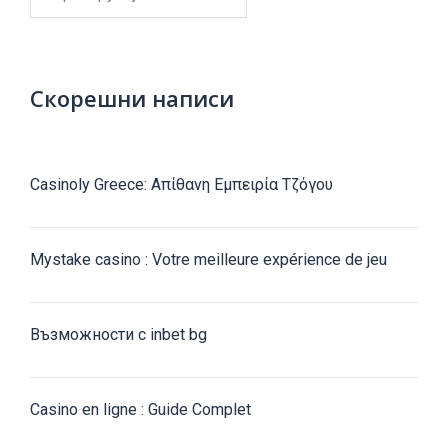
за:
Скорешни написи
Casinoly Greece: Απίθανη Εμπειρία Τζόγου
Mystake casino : Votre meilleure expérience de jeu
Възможности с inbet bg
Casino en ligne : Guide Complet