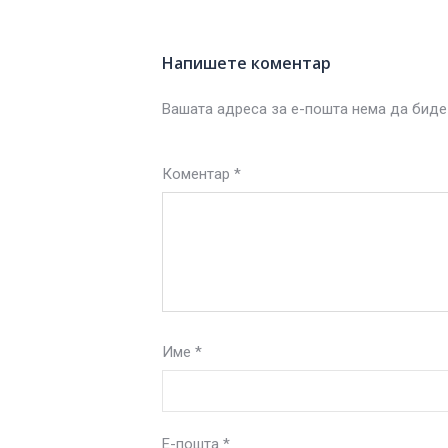
Напишете коментар
Вашата адреса за е-пошта нема да биде 
Коментар
*
Име
*
Е-пошта
*