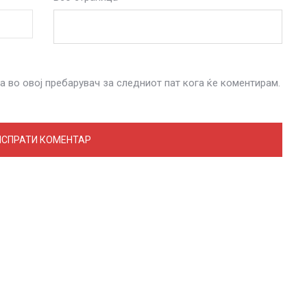
на во овој пребарувач за следниот пат кога ќе коментирам.