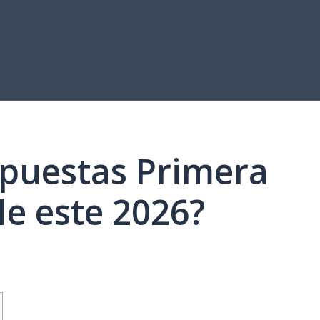
puestas Primera
le este 2026?