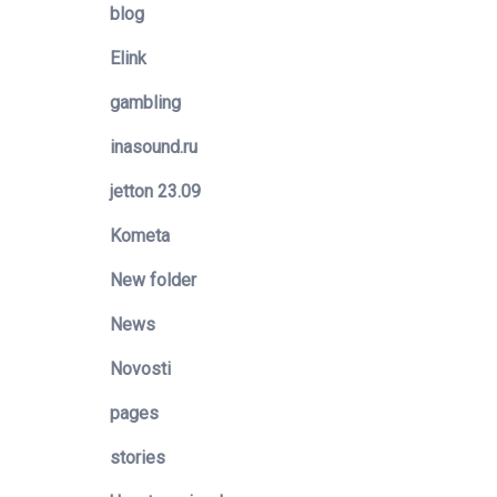
blog
Elink
gambling
inasound.ru
jetton 23.09
Kometa
New folder
News
Novosti
pages
stories