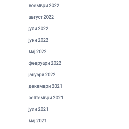
ноември 2022
август 2022
јули 2022
јуни 2022
мај 2022
февруари 2022
јануари 2022
декември 2021
септември 2021
јули 2021
мај 2021