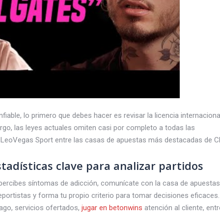
iable, lo primero que debes hacer es revisar la licencia internaciona
rgo, las leyes actuales omiten casi por completo a todas las
 LeoVegas Sport entre las casas de apuestas más destacadas de Ch
tadísticas clave para analizar partidos
percibes síntomas de adicción, comunícate con la casa de apuestas
eportistas y forma tu propio criterio para tomar decisiones eficaces.
go, servicios ofertados,
jugar en betonwins
atención al cliente, entr