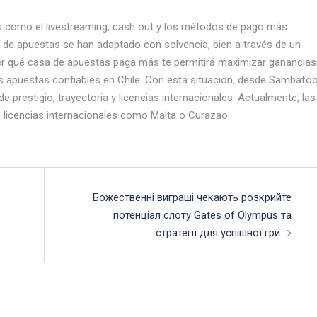
os como el livestreaming, cash out y los métodos de pago más
 de apuestas se han adaptado con solvencia, bien a través de un
r qué casa de apuestas paga más te permitirá maximizar ganancias
s apuestas confiables en Chile. Con esta situación, desde Sambafo
restigio, trayectoria y licencias internacionales. Actualmente, las
n licencias internacionales como Malta o Curazao.
Божественні виграші чекають розкрийте
потенціал слоту Gates of Olympus та
стратегії для успішної гри