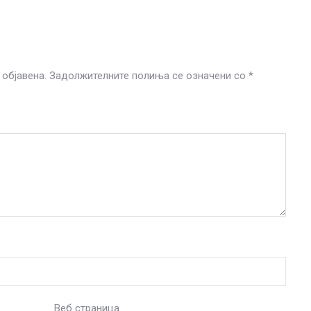
објавена.
Задолжителните полиња се означени со
*
Веб страница