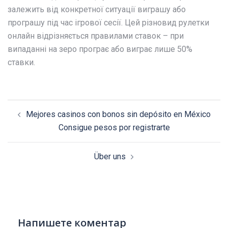
залежить від конкретної ситуації виграшу або
програшу під час ігрової сесії. Цей різновид рулетки
онлайн відрізняється правилами ставок – при
випаданні на зеро програє або виграє лише 50%
ставки.
Post
Mejores casinos con bonos sin depósito en México
navigation
Consigue pesos por registrarte
Über uns
Напишете коментар