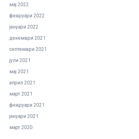
мај 2022
февруари 2022
јануари 2022
декември 2021
септември 2021
јули 2021
мај 2021
април 2021
март 2021
февруари 2021
јануари 2021
март 2020