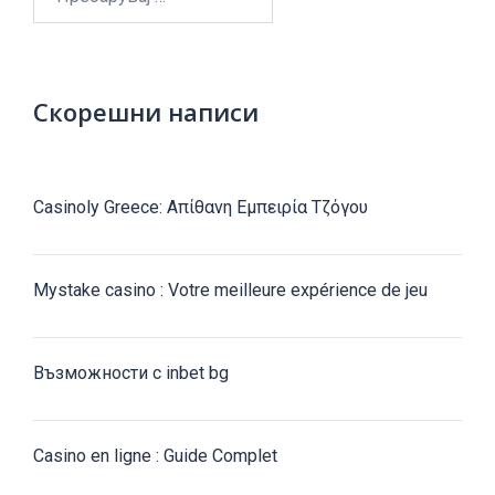
за:
Скорешни написи
Casinoly Greece: Απίθανη Εμπειρία Τζόγου
Mystake casino : Votre meilleure expérience de jeu
Възможности с inbet bg
Casino en ligne : Guide Complet