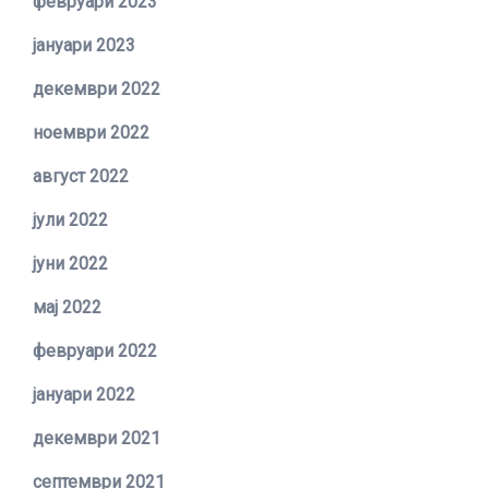
февруари 2023
јануари 2023
декември 2022
ноември 2022
август 2022
јули 2022
јуни 2022
мај 2022
февруари 2022
јануари 2022
декември 2021
септември 2021