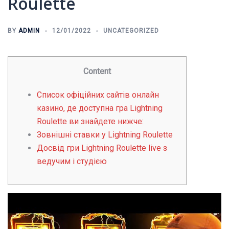
Roulette
BY
ADMIN
12/01/2022
UNCATEGORIZED
Content
Список офіційних сайтів онлайн
казино, де доступна гра Lightning
Roulette ви знайдете нижче:
Зовнішні ставки у Lightning Roulette
Досвід гри Lightning Roulette live з
ведучим і студією