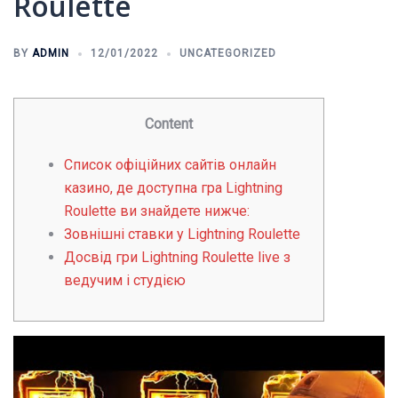
Roulette
BY
ADMIN
12/01/2022
UNCATEGORIZED
Content
Список офіційних сайтів онлайн
казино, де доступна гра Lightning
Roulette ви знайдете нижче:
Зовнішні ставки у Lightning Roulette
Досвід гри Lightning Roulette live з
ведучим і студією