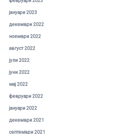
февруари 2023
јануари 2023
декември 2022
ноември 2022
август 2022
јули 2022
јуни 2022
мај 2022
февруари 2022
јануари 2022
декември 2021
септември 2021