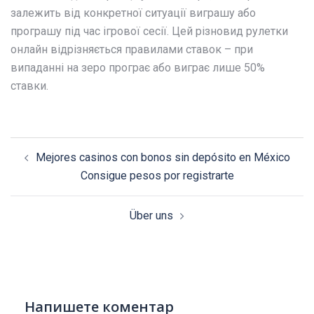
залежить від конкретної ситуації виграшу або
програшу під час ігрової сесії. Цей різновид рулетки
онлайн відрізняється правилами ставок – при
випаданні на зеро програє або виграє лише 50%
ставки.
Post
Mejores casinos con bonos sin depósito en México
navigation
Consigue pesos por registrarte
Über uns
Напишете коментар