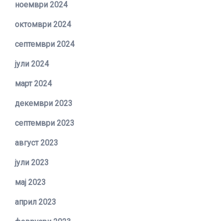
ноември 2024
октомври 2024
септември 2024
јули 2024
март 2024
декември 2023
септември 2023
август 2023
јули 2023
мај 2023
април 2023