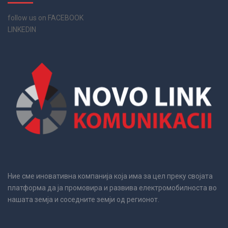
follow us on FACEBOOK
LINKEDIN
Ние сме иновативна компанија која има за цел преку својата
платформа да ја промовира и развива електромобилноста во
нашата земја и соседните земји од регионот.