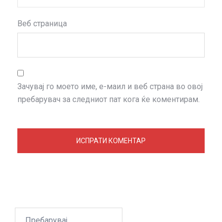
Веб страница
Зачувај го моето име, е-маил и веб страна во овој
пребарувач за следниот пат кога ќе коментирам.
Пребарувај