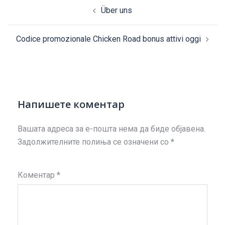
Post
Über uns
navigation
Codice promozionale Chicken Road bonus attivi oggi
Напишете коментар
Вашата адреса за е-пошта нема да биде објавена.
Задолжителните полиња се означени со
*
Коментар
*