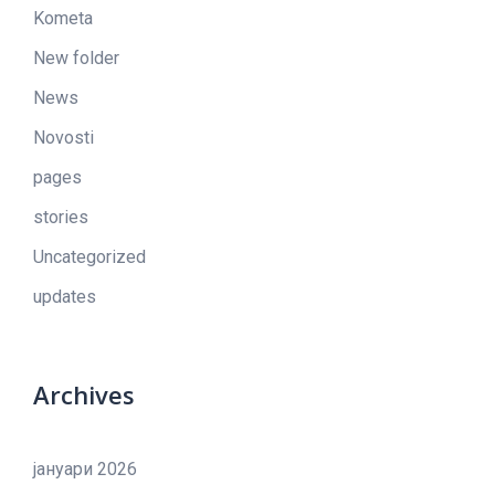
Kometa
New folder
News
Novosti
pages
stories
Uncategorized
updates
Archives
јануари 2026