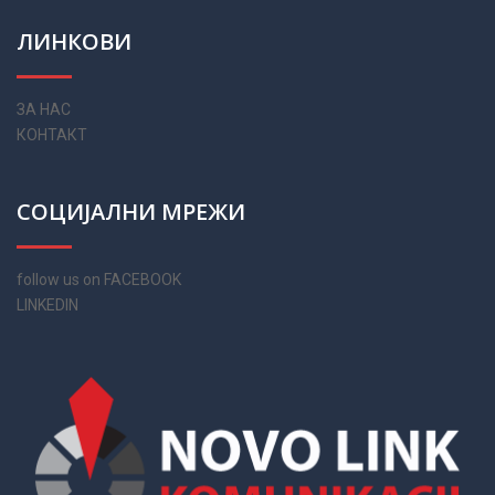
ЛИНКОВИ
ЗА НАС
КОНТАКТ
СОЦИЈАЛНИ МРЕЖИ
follow us on FACEBOOK
LINKEDIN