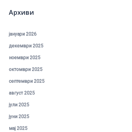
Архиви
јануари 2026
декември 2025
ноември 2025
октомври 2025
септември 2025
август 2025
јули 2025
јуни 2025
мај 2025