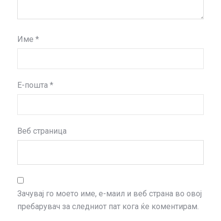
Име
*
Е-пошта
*
Веб страница
Зачувај го моето име, е-маил и веб страна во овој
пребарувач за следниот пат кога ќе коментирам.