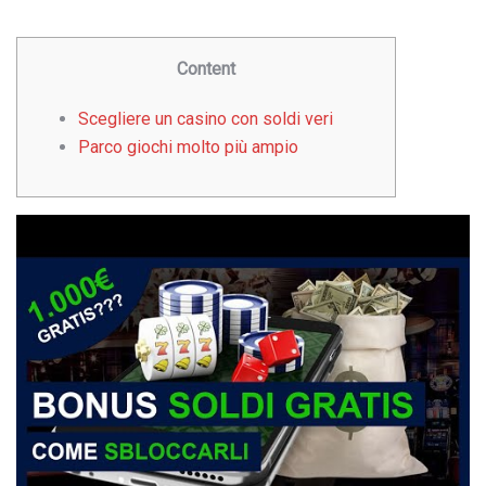
Content
Scegliere un casino con soldi veri
Parco giochi molto più ampio