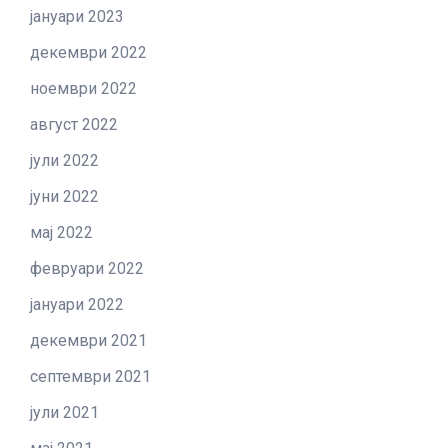
јануари 2023
декември 2022
ноември 2022
август 2022
јули 2022
јуни 2022
мај 2022
февруари 2022
јануари 2022
декември 2021
септември 2021
јули 2021