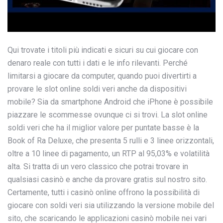
Qui trovate i titoli più indicati e sicuri su cui giocare con
denaro reale con tutti i dati e le info rilevanti. Perché
limitarsi a giocare da computer, quando puoi divertirti a
provare le slot online soldi veri anche da dispositivi
mobile? Sia da smartphone Android che iPhone è possibile
piazzare le scommesse ovunque ci si trovi. La slot online
soldi veri che ha il miglior valore per puntate basse è la
Book of Ra Deluxe, che presenta 5 rulli e 3 linee orizzontali,
oltre a 10 linee di pagamento, un RTP al 95,03% e volatilità
alta. Si tratta di un vero classico che potrai trovare in
qualsiasi casinò e anche da provare gratis sul nostro sito.
Certamente, tutti i casinò online offrono la possibilità di
giocare con soldi veri sia utilizzando la versione mobile del
sito, che scaricando le applicazioni casinò mobile nei vari