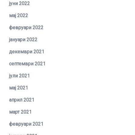
јуни 2022
мај 2022
февруари 2022
јануари 2022
декември 2021
септември 2021
јули 2021
мај 2021
април 2021
март 2021
февруари 2021