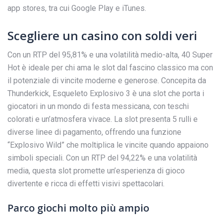
app stores, tra cui Google Play e iTunes.
Scegliere un casino con soldi veri
Con un RTP del 95,81% e una volatilità medio-alta, 40 Super
Hot è ideale per chi ama le slot dal fascino classico ma con
il potenziale di vincite moderne e generose. Concepita da
Thunderkick, Esqueleto Explosivo 3 è una slot che porta i
giocatori in un mondo di festa messicana, con teschi
colorati e un’atmosfera vivace. La slot presenta 5 rulli e
diverse linee di pagamento, offrendo una funzione
“Explosivo Wild” che moltiplica le vincite quando appaiono
simboli speciali. Con un RTP del 94,22% e una volatilità
media, questa slot promette un’esperienza di gioco
divertente e ricca di effetti visivi spettacolari.
Parco giochi molto più ampio