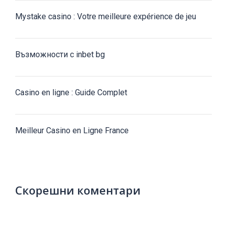
Mystake casino : Votre meilleure expérience de jeu
Възможности с inbet bg
Casino en ligne : Guide Complet
Meilleur Casino en Ligne France
Скорешни коментари