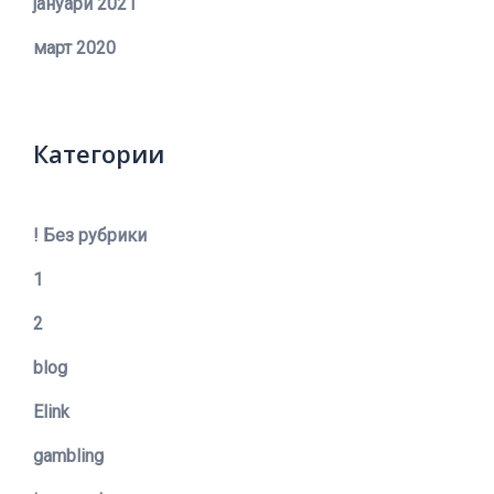
јануари 2021
март 2020
Категории
! Без рубрики
1
2
blog
Elink
gambling