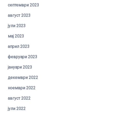
септември 2023
август 2023
јули 2023
мај 2023
април 2023
февруари 2023
јануари 2023
декември 2022
ноември 2022
август 2022
јули 2022