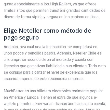
gusta especialmente a los High Rollers, ya que ofrece
límites altos que permiten transferir grandes cantidades de
dinero de forma rápida y segura en los casinos en línea.
Elige Neteller como método de
pago seguro
Además, sea cual sea la transacción, se completará en
unos pocos y sencillos pasos. Además, Neteller Chile es
una empresa reconocida en el mercado y cuenta con
licencias que garantizan fiabilidad a sus clientes. Todo esto
se conjuga para alcanzar el nivel de excelencia que los
usuarios esperan de esta reconocida empresa.
MuchBetter es una billetera electrónica realmente popular
en América y Europa. Tienen el extra de que algunos e-
wallets permiten tener varias divisas asociadas a tu cuenta,