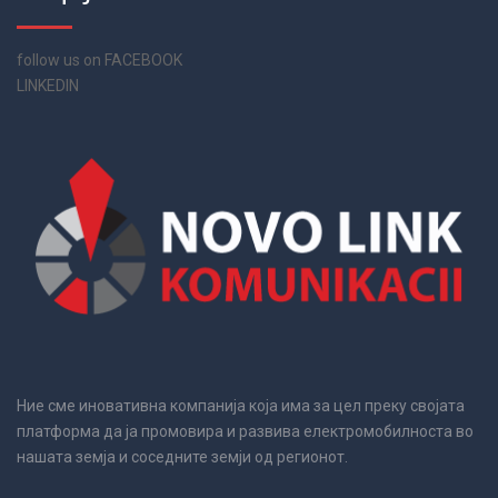
follow us on FACEBOOK
LINKEDIN
Ние сме иновативна компанија која има за цел преку својата
платформа да ја промовира и развива електромобилноста во
нашата земја и соседните земји од регионот.