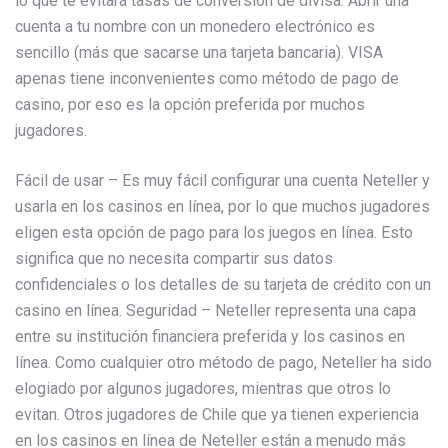
lo que te evitará tasas de conversión de divisa. Abrir una
cuenta a tu nombre con un monedero electrónico es
sencillo (más que sacarse una tarjeta bancaria). VISA
apenas tiene inconvenientes como método de pago de
casino, por eso es la opción preferida por muchos
jugadores.
Fácil de usar – Es muy fácil configurar una cuenta Neteller y
usarla en los casinos en línea, por lo que muchos jugadores
eligen esta opción de pago para los juegos en línea. Esto
significa que no necesita compartir sus datos
confidenciales o los detalles de su tarjeta de crédito con un
casino en línea. Seguridad – Neteller representa una capa
entre su institución financiera preferida y los casinos en
línea. Como cualquier otro método de pago, Neteller ha sido
elogiado por algunos jugadores, mientras que otros lo
evitan. Otros jugadores de Chile que ya tienen experiencia
en los casinos en línea de Neteller están a menudo más