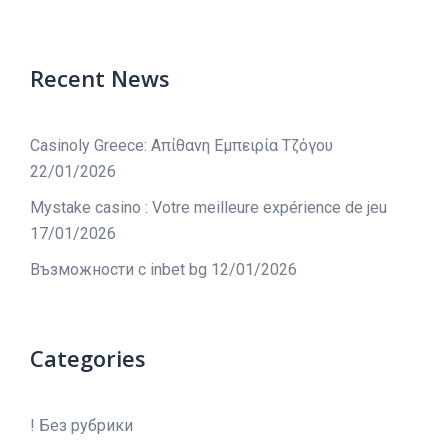
Recent News
Casinoly Greece: Απίθανη Εμπειρία Τζόγου
22/01/2026
Mystake casino : Votre meilleure expérience de jeu
17/01/2026
Възможности с inbet bg
12/01/2026
Categories
! Без рубрики