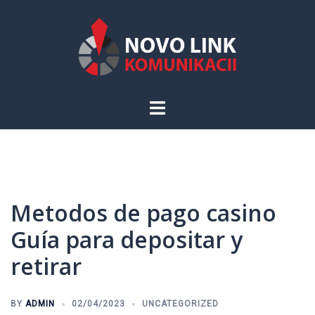
Skip
to
content
Toggle
menu
Metodos de pago casino
Guía para depositar y
retirar
BY
ADMIN
02/04/2023
UNCATEGORIZED