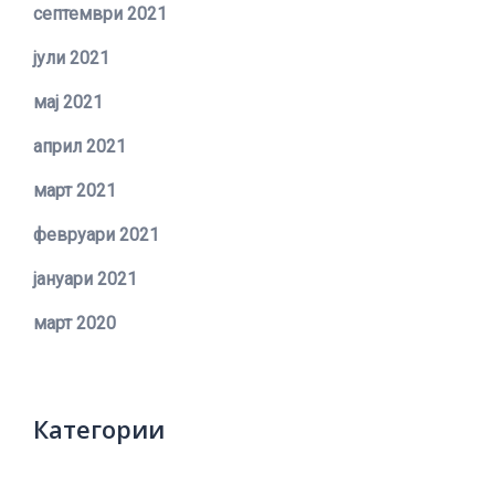
септември 2021
јули 2021
мај 2021
април 2021
март 2021
февруари 2021
јануари 2021
март 2020
Категории