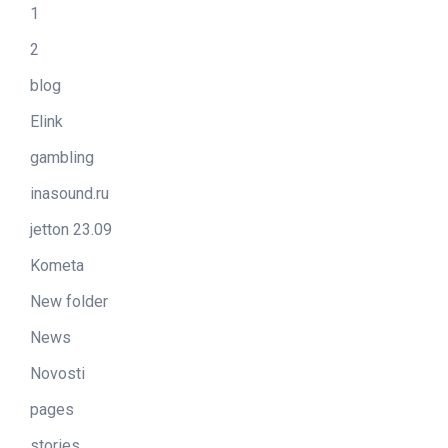
1
2
blog
Elink
gambling
inasound.ru
jetton 23.09
Kometa
New folder
News
Novosti
pages
stories