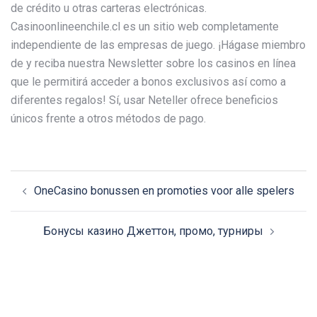
de crédito u otras carteras electrónicas.
Casinoonlineenchile.cl es un sitio web completamente
independiente de las empresas de juego. ¡Hágase miembro
de y reciba nuestra Newsletter sobre los casinos en línea
que le permitirá acceder a bonos exclusivos así como a
diferentes regalos! Sí, usar Neteller ofrece beneficios
únicos frente a otros métodos de pago.
Post
OneCasino bonussen en promoties voor alle spelers
navigation
Бонусы казино Джеттон, промо, турниры