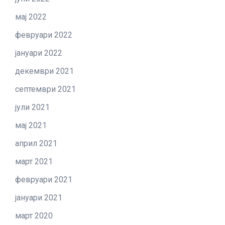
мај 2022
февруари 2022
јануари 2022
декември 2021
септември 2021
јули 2021
мај 2021
април 2021
март 2021
февруари 2021
јануари 2021
март 2020