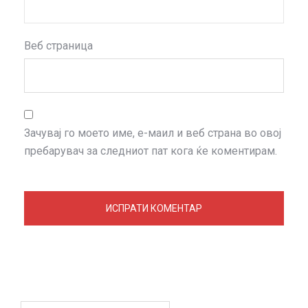
Веб страница
Зачувај го моето име, е-маил и веб страна во овој
пребарувач за следниот пат кога ќе коментирам.