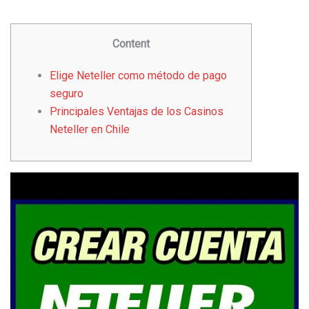
Content
Elige Neteller como método de pago
seguro
Principales Ventajas de los Casinos
Neteller en Chile