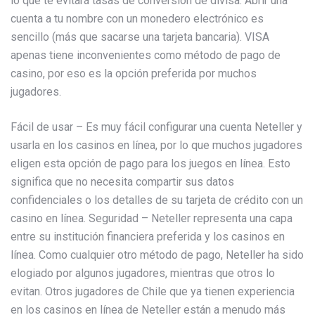
lo que te evitará tasas de conversión de divisa. Abrir una
cuenta a tu nombre con un monedero electrónico es
sencillo (más que sacarse una tarjeta bancaria). VISA
apenas tiene inconvenientes como método de pago de
casino, por eso es la opción preferida por muchos
jugadores.
Fácil de usar – Es muy fácil configurar una cuenta Neteller y
usarla en los casinos en línea, por lo que muchos jugadores
eligen esta opción de pago para los juegos en línea. Esto
significa que no necesita compartir sus datos
confidenciales o los detalles de su tarjeta de crédito con un
casino en línea. Seguridad – Neteller representa una capa
entre su institución financiera preferida y los casinos en
línea. Como cualquier otro método de pago, Neteller ha sido
elogiado por algunos jugadores, mientras que otros lo
evitan. Otros jugadores de Chile que ya tienen experiencia
en los casinos en línea de Neteller están a menudo más