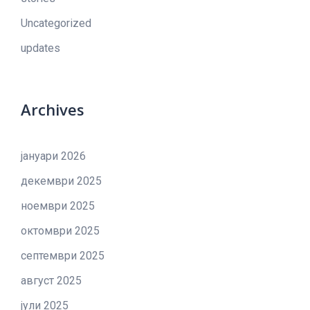
Uncategorized
updates
Archives
јануари 2026
декември 2025
ноември 2025
октомври 2025
септември 2025
август 2025
јули 2025