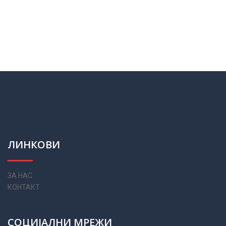
ЛИНКОВИ
ЗА НАС
КОНТАКТ
СОЦИЈАЛНИ МРЕЖИ