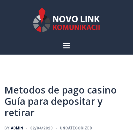
Skip
to
content
Toggle
menu
Metodos de pago casino
Guía para depositar y
retirar
BY
ADMIN
02/04/2023
UNCATEGORIZED