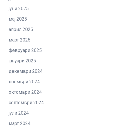
јуни 2025
мај 2025
април 2025
март 2025
февруари 2025
јануари 2025
декември 2024
ноември 2024
октомври 2024
септември 2024
јули 2024
март 2024