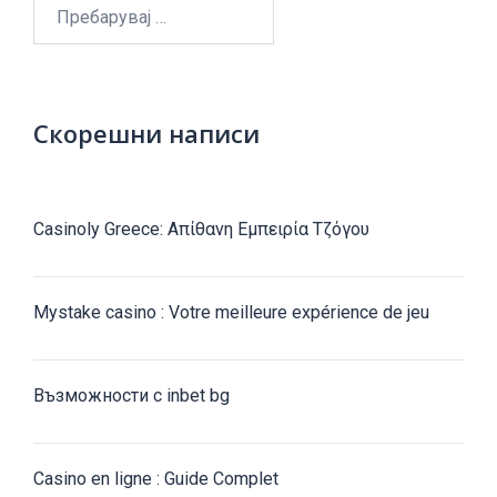
Пребарувај
за:
Скорешни написи
Casinoly Greece: Απίθανη Εμπειρία Τζόγου
Mystake casino : Votre meilleure expérience de jeu
Възможности с inbet bg
Casino en ligne : Guide Complet