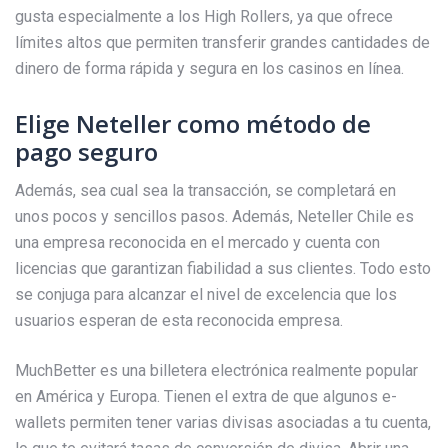
gusta especialmente a los High Rollers, ya que ofrece
límites altos que permiten transferir grandes cantidades de
dinero de forma rápida y segura en los casinos en línea.
Elige Neteller como método de
pago seguro
Además, sea cual sea la transacción, se completará en
unos pocos y sencillos pasos. Además, Neteller Chile es
una empresa reconocida en el mercado y cuenta con
licencias que garantizan fiabilidad a sus clientes. Todo esto
se conjuga para alcanzar el nivel de excelencia que los
usuarios esperan de esta reconocida empresa.
MuchBetter es una billetera electrónica realmente popular
en América y Europa. Tienen el extra de que algunos e-
wallets permiten tener varias divisas asociadas a tu cuenta,