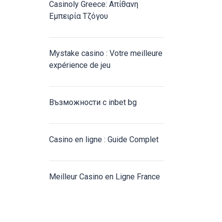
Casinoly Greece: Απίθανη
Εμπειρία Τζόγου
Mystake casino : Votre meilleure
expérience de jeu
Възможности с inbet bg
Casino en ligne : Guide Complet
Meilleur Casino en Ligne France