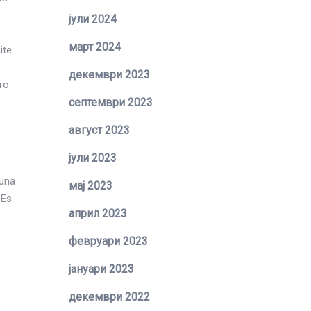
јули 2024
март 2024
ite
декември 2023
ro
септември 2023
август 2023
јули 2023
 una
мај 2023
 Es
април 2023
февруари 2023
јануари 2023
декември 2022