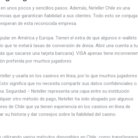
 en unos pocos y sencillos pasos. Además, Neteller Chile es una
cias que garantizan fiabilidad a sus clientes. Todo esto se conjuga
os esperan de esta reconocida empresa.
pular en América y Europa. Tienen el extra de que algunos e-wallets
lo que te evitará tasas de conversión de divisa. Abrir una cuenta a tu
s que sacarse una tarjeta bancaria). VISA apenas tiene inconvenie
ón preferida por muchos jugadores.
eteller y usarla en los casinos en línea, por lo que muchos jugadores
 Esto significa que no necesita compartir sus datos confidenciales o
nea. Seguridad – Neteller representa una capa entre su institución
alquier otro método de pago, Neteller ha sido elogiado por algunos
res de Chile que ya tienen experiencia en los casinos en línea de
su historia y dar consejos sobre la fiabilidad del casino.
s utilizando varios métodos disponibles en Chile, como transferenci