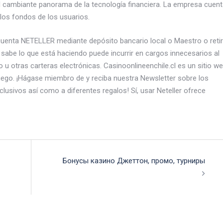
el cambiante panorama de la tecnología financiera. La empresa cuen
 los fondos de los usuarios.
enta NETELLER mediante depósito bancario local o Maestro o retir
 sabe lo que está haciendo puede incurrir en cargos innecesarios al
to u otras carteras electrónicas. Casinoonlineenchile.cl es un sitio w
ego. ¡Hágase miembro de y reciba nuestra Newsletter sobre los
clusivos así como a diferentes regalos! Sí, usar Neteller ofrece
Бонусы казино Джеттон, промо, турниры