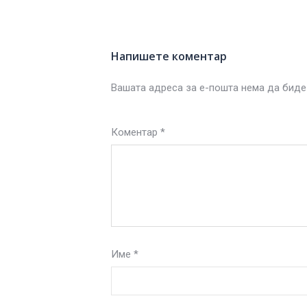
Напишете коментар
Вашата адреса за е-пошта нема да биде 
Коментар
*
Име
*