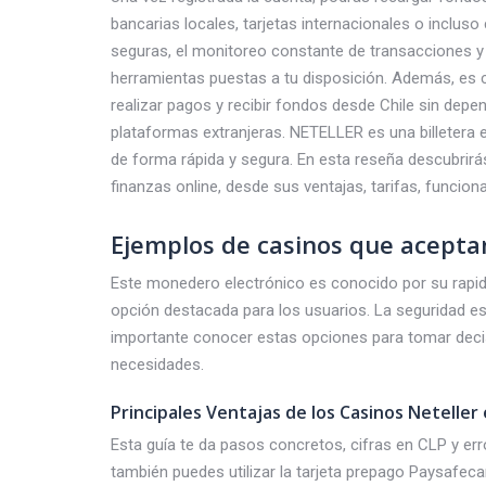
bancarias locales, tarjetas internacionales o inclu
seguras, el monitoreo constante de transacciones 
herramientas puestas a tu disposición. Además, es c
realizar pagos y recibir fondos desde Chile sin dep
plataformas extranjeras. NETELLER es una billetera e
de forma rápida y segura. En esta reseña descubrir
finanzas online, desde sus ventajas, tarifas, funci
Ejemplos de casinos que acepta
Este monedero electrónico es conocido por su rapidez
opción destacada para los usuarios. La seguridad es 
importante conocer estas opciones para tomar deci
necesidades.
Principales Ventajas de los Casinos Neteller 
Esta guía te da pasos concretos, cifras en CLP y er
también puedes utilizar la tarjeta prepago Paysafecard