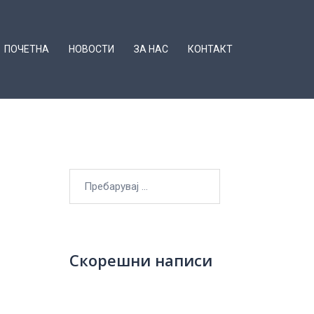
ПОЧЕТНА
НОВОСТИ
ЗА НАС
КОНТАКТ
a
Пребарувај
за:
Скорешни написи