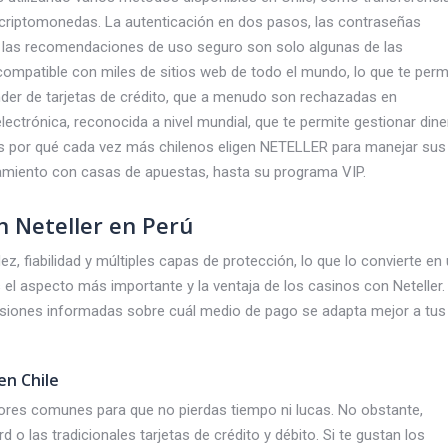
so criptomonedas. La autenticación en dos pasos, las contraseñas
y las recomendaciones de uso seguro son solo algunas de las
ompatible con miles de sitios web de todo el mundo, lo que te perm
ender de tarjetas de crédito, que a menudo son rechazadas en
lectrónica, reconocida a nivel mundial, que te permite gestionar dine
ás por qué cada vez más chilenos eligen NETELLER para manejar sus
onamiento con casas de apuestas, hasta su programa VIP.
n Neteller en Perú
, fiabilidad y múltiples capas de protección, lo que lo convierte en
el aspecto más importante y la ventaja de los casinos con Neteller.
siones informadas sobre cuál medio de pago se adapta mejor a tus
en Chile
rores comunes para que no pierdas tiempo ni lucas. No obstante,
 o las tradicionales tarjetas de crédito y débito. Si te gustan los