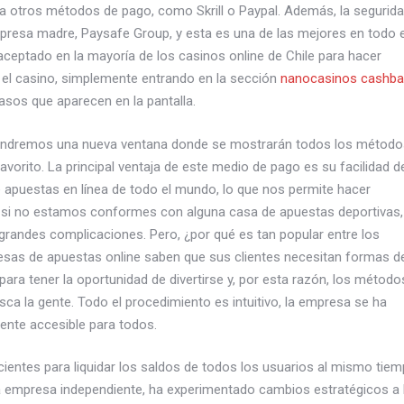
a otros métodos de pago, como Skrill o Paypal. Además, la segurid
presa madre, Paysafe Group, y esta es una de las mejores en todo e
ceptado en la mayoría de los casinos online de Chile para hacer
n el casino, simplemente entrando en la sección
nanocasinos cashba
asos que aparecen en la pantalla.
 tendremos una nueva ventana donde se mostrarán todos los método
avorito. La principal ventaja de este medio de pago es su facilidad d
 apuestas en línea de todo el mundo, lo que nos permite hacer
o, si no estamos conformes con alguna casa de apuestas deportivas,
 grandes complicaciones. Pero, ¿por qué es tan popular entre los
esas de apuestas online saben que sus clientes necesitan formas d
ara tener la oportunidad de divertirse y, por esta razón, los método
a la gente. Todo el procedimiento es intuitivo, la empresa se ha
ente accesible para todos.
cientes para liquidar los saldos de todos los usuarios al mismo tiem
 empresa independiente, ha experimentado cambios estratégicos a 