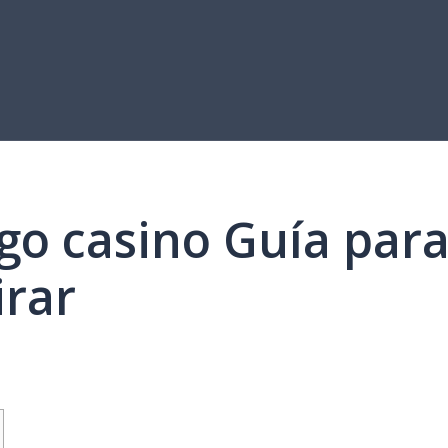
go casino Guía par
irar