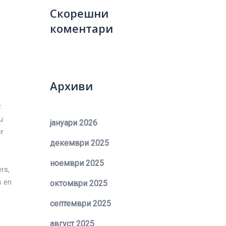
Скорешни
коментари
Архиви
.
u
јануари 2026
er
декември 2025
ноември 2025
rs,
s en
октомври 2025
септември 2025
август 2025