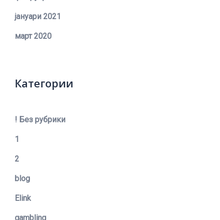
јануари 2021
март 2020
Категории
! Без рубрики
1
2
blog
Elink
gambling