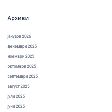
Архиви
јануари 2026
декември 2025
ноември 2025
октомври 2025
септември 2025
август 2025
јули 2025
јуни 2025