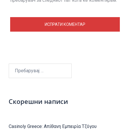
пребарувач за следниот пат кога ќе коментирам.
Пребарувај
за:
Скорешни написи
Casinoly Greece: Απίθανη Εμπειρία Τζόγου