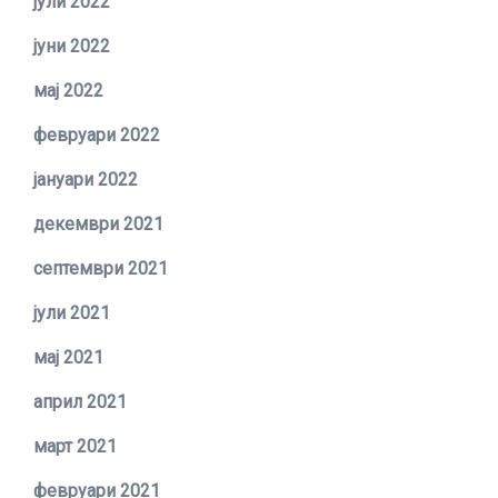
јули 2022
јуни 2022
мај 2022
февруари 2022
јануари 2022
декември 2021
септември 2021
јули 2021
мај 2021
април 2021
март 2021
февруари 2021