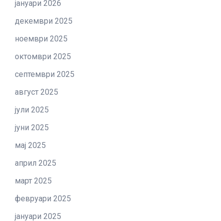
јануари 2026
декември 2025
ноември 2025
октомври 2025
септември 2025
август 2025
јули 2025
јуни 2025
мај 2025
април 2025
март 2025
февруари 2025
јануари 2025