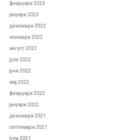
февруари 2023
јануари 2023
декември 2022
ноември 2022
август 2022
јули 2022
јуни 2022
мај 2022
февруари 2022
јануари 2022
декември 2021
септември 2021
јули 2021