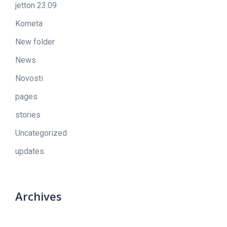
jetton 23.09
Kometa
New folder
News
Novosti
pages
stories
Uncategorized
updates
Archives