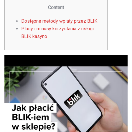
Content
Dostępne metody wpłaty przez BLIK
Plusy i minusy korzystania z usługi
BLIK kasyno