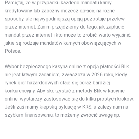
Pamiętaj, że w przypadku każdego mandatu karny
kredytowany lub zaoczny możesz opłacić na różne
sposoby, ale najwygodniejszą opcją pozostaje przelew
przez internet. Zanim przejdziemy do tego, jak zapłacić
mandat przez internet i kto może to zrobić, warto wyjaśnić,
jakie są rodzaje mandatów karnych obowiązujących w
Polsce.
Wybór bezpiecznego kasyna online z opcją płatności Blik
nie jest łatwym zadaniem, zwłaszcza w 2026 roku, kiedy
rynek gier hazardsowych staje się coraz bardziej
konkurencyjny. Aby skorzystać z metody Blik w kasynie
online, wystarczy zastosować się do kilku prostych kroków.
Jeśli zaś mamy kiepską sytuację w KRS, a zależy nam na
szybkim finansowaniu, to możemy zwrócić uwagę np.