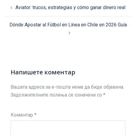
Post
Aviator: trucos, estrategias y cómo ganar dinero real
navigation
Dónde Apostar al Fútbol en Línea en Chile en 2026 Guía
Напишете коментар
Вашата адреса за е-пошта нема да биде објавена.
Задолжителните полиња се означени со
*
Коментар
*