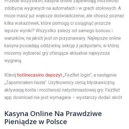
Przede wszystkim, kasyna online zapewniają możliwość
zdobycia wygranych na automatach i w grach stołowych. A
może masz już większe doświadczenie, ale chcesz poznać
kilka wskazówek, które pomogą ci osiągnąć jeszcze
lepsze wyniki? Wszystko zależy od samego bonusu i
warunków, na jakich jest on przyznawany. Najlepsze online
kasyna posiadają oddzielną sekcję z jackpotami, w której
możemy wybierać gry oferujące aktualnie najwyższa
wygraną.
Kliknij
hotlinecasino depozyt
„FezBet login”, a następnie
„Zapomniałem hasła”. Użytkownicy cenią błyskawiczną
aktywację konta i możliwość natychmiastowej gry. FezBet
app download nie jest wymagane – wystarczy dodać skrót
Kasyna Online Na Prawdziwe
Pieniądze w Polsce