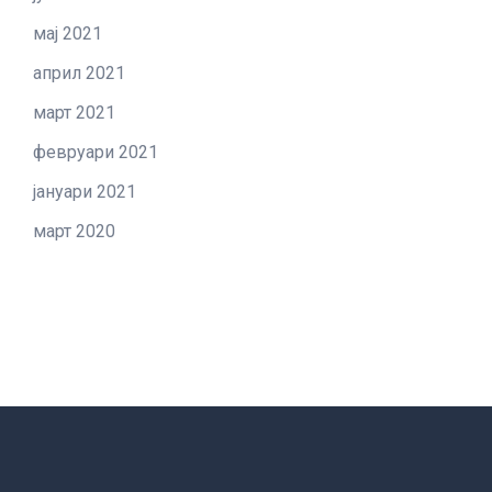
мај 2021
април 2021
март 2021
февруари 2021
јануари 2021
март 2020