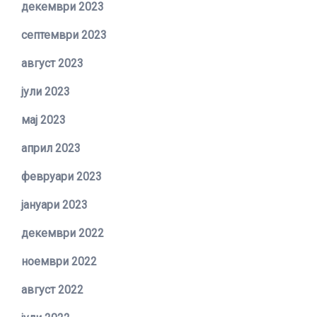
декември 2023
септември 2023
август 2023
јули 2023
мај 2023
април 2023
февруари 2023
јануари 2023
декември 2022
ноември 2022
август 2022