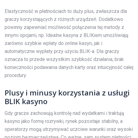
Elastyczność w płatnościach to duży plus, zwłaszcza dla
graczy korzystających z różnych urządzeń. Dodatkowo
powinny zapewniać możliwość połączenia tej metody z
innymi opcjami, np. Idealne kasyna z BLIKiem umożliwiają
zarówno szybkie wpłaty do online kasyn, jak i
automatyczne wypłaty przy użyciu BLIK-a. Dla graczy
oznacza to przede wszystkim szybkość działania, brak
konieczności podawania danych karty oraz intuicyjność całej
procedury.
Plusy i minusy korzystania z usługi
BLIK kasyno
Gdy gracze zachowują kontrolę nad wydatkami i traktują
kasyno jako formę rozrywki, rynek pozostaje stabilny, a
operatorzy mogą utrzymywać uczciwe warunki oraz wysoki
poziom bezpieczeństwa. Co ważne, sam system płatności