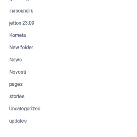
inasound.ru
jetton 23.09
Kometa
New folder
News
Novosti
pages
stories
Uncategorized
updates