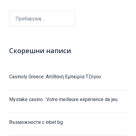
Пребарувај
за:
Скорешни написи
Casinoly Greece: Απίθανη Εμπειρία Τζόγου
Mystake casino : Votre meilleure expérience de jeu
Възможности с inbet bg