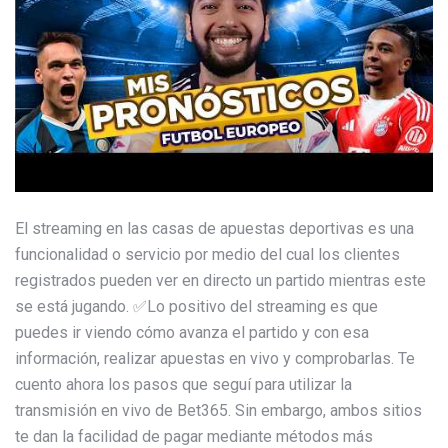
El streaming en las casas de apuestas deportivas es una
funcionalidad o servicio por medio del cual los clientes
registrados pueden ver en directo un partido mientras este
se está jugando. ✅Lo positivo del streaming es que
puedes ir viendo cómo avanza el partido y con esa
información, realizar apuestas en vivo y comprobarlas. Te
cuento ahora los pasos que seguí para utilizar la
transmisión en vivo de Bet365. Sin embargo, ambos sitios
te dan la facilidad de pagar mediante métodos más