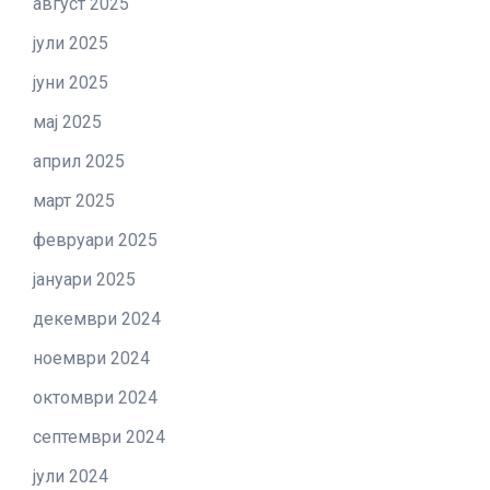
август 2025
јули 2025
јуни 2025
мај 2025
април 2025
март 2025
февруари 2025
јануари 2025
декември 2024
ноември 2024
октомври 2024
септември 2024
јули 2024