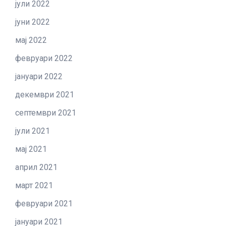
јули 2022
јуни 2022
мај 2022
февруари 2022
јануари 2022
декември 2021
септември 2021
јули 2021
мај 2021
април 2021
март 2021
февруари 2021
јануари 2021