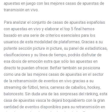
apuestas en juego con las mejores casas de apuestas de
transmisión en vivo.
Para analizar el conjunto de casas de apuestas españolas
con apuestas en vivo y elaborar el top 5 final hemos
basado en una serie de criterios esenciales para los
usuarios de esta modalidad de plataformas. Gracias a su
potente sección picture in picture, su panel de estadísticas,
clasificaciones y su línea de tiempo, podrás disfrutar de
esa dosis de emoción extra que sólo las apuestas en
directo te pueden ofrecer. Betfair también se posiciona
como una de las mejores casas de apuestas en el sector
de la retransmisión de eventos en vivo gracias a su
streaming de fútbol, tenis, carreras de caballos, hockey,
baloncesto. Sin duda una de las sorpresas del ránking, esta
casa de apuestas vasca te dejará boquiabierto con la gran
cantidad de eventos disponibles para su retransmisión en