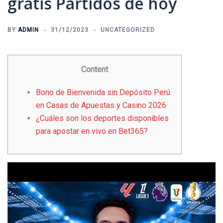
gratis Partidos de hoy
BY
ADMIN
31/12/2023
UNCATEGORIZED
Content
Bono de Bienvenida sin Depósito Perú
en Casas de Apuestas y Casino 2026
¿Cuáles son los deportes disponibles
para apostar en vivo en Bet365?