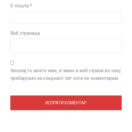
Е-пошта
*
Веб страница
Зачувај го моето име, е-маил и веб страна во овој
пребарувач за следниот пат кога ќе коментирам.