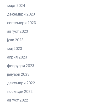
март 2024
декември 2023
септември 2023
август 2023
јули 2023
мај 2023
април 2023
февруари 2023
јануари 2023
декември 2022
ноември 2022
август 2022