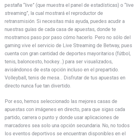
pestaña “live” (que muestra el panel de estadísticas) o “live
streaming”, la cual mostrará el reproductor de
retransmisión. Si necesitas más ayuda, puedes acudir a
nuestras guías de cada casa de apuestas, donde te
mostramos paso por paso cómo hacerlo. Pero no sólo del
gaming vive el servicio de Live Streaming de Betway, pues
cuenta con gran cantidad de deportes mayoritarios (fútbol,
tenis, baloncesto, hockey…) para ser visualizados,
avisándonos de esta opción incluso en el prepartido.
Volleyball, tenis de mesa… Disfrutar de tus apuestas en
directo nunca fue tan divertido.
Por eso, hemos seleccionado las mejores casas de
apuestas con imágenes en directo, para que sigas cada
partido, carrera o punto y donde usar aplicaciones de
marcadores sea solo una opción secundaria. No, no todos
los eventos deportivos se encuentran disponibles en el