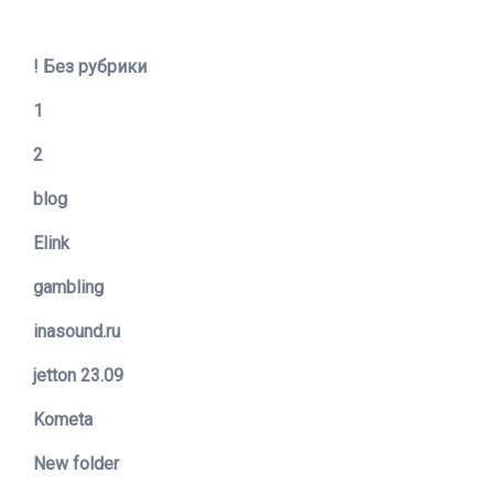
! Без рубрики
1
2
blog
Elink
gambling
inasound.ru
jetton 23.09
Kometa
New folder