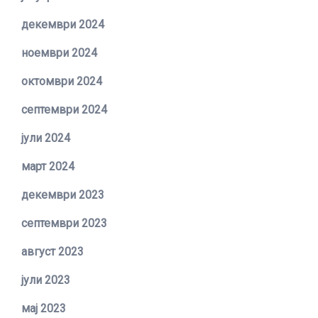
декември 2024
ноември 2024
октомври 2024
септември 2024
јули 2024
март 2024
декември 2023
септември 2023
август 2023
јули 2023
мај 2023