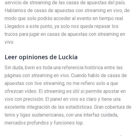
servicio de streaming de las casas de apuestas del país.
Hablamos de casas de apuestas con streaming en vivo, de
modo que solo podrás acceder al evento en tiempo real.
Llegados a este punto, ya solo nos queda repasar los
trucos para jugar en casas de apuestas con streaming en
vivo.
Leer opiniones de Luckia
Sin duda, bwin es toda una referencia histórica entre las
páginas con streaming en vivo. Cuando hablo de casas de
apuestas con live streaming, no me refiero solo a que
ofrezcan vídeo. El streaming es útil si permite apostar en
vivo con precisión. El panel en vivo es claro y tiene una
excelente integración de las estadísticas. Gran cobertura de
tenis y ligas sudamericanas, con una interfaz cuidada,
mercados profundos y funciones top.