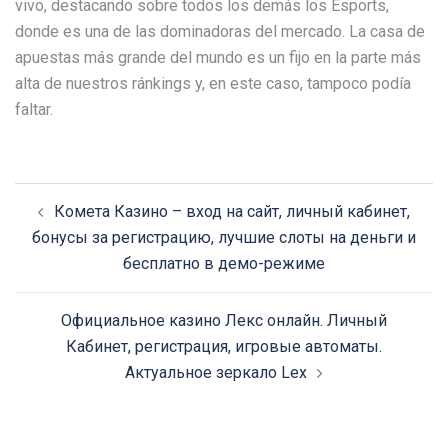
vivo, destacando sobre todos los demás los Esports,
donde es una de las dominadoras del mercado. La casa de
apuestas más grande del mundo es un fijo en la parte más
alta de nuestros ránkings y, en este caso, tampoco podía
faltar.
Post
Комета Казино – вход на сайт, личный кабинет,
navigation
бонусы за регистрацию, лучшие слоты на деньги и
бесплатно в демо-режиме
Официальное казино Лекс онлайн. Личный
Кабинет, регистрация, игровые автоматы.
Актуальное зеркало Lex