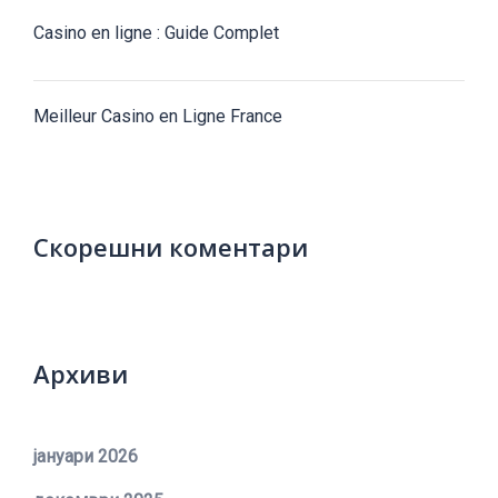
Casino en ligne : Guide Complet
Meilleur Casino en Ligne France
Скорешни коментари
Архиви
јануари 2026