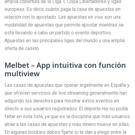
amplia cobertura de la Liga 1, Copa Libertadores y ligas
europeas. Es decir, cuánto paga la casa de apuestas en
relación con lo apostado. Las apuestas en vivo son una
modalidad de apuestas que permite apostar mientras se
está llevando a cabo un partido o evento deportivo.
Apuestas en las principales ligas del mundo y una amplia
oferta de casino
Melbet – App intuitiva con función
multiview
Las casas de apuestas que operan legalmente en España y
que ofrecen servicios de live streaming generalmente han
adquirido los derechos para mostrar estos eventos en
directo a sus usuarios registrados. El deporte rey no podía
faltar en esta lista, ya que es la disciplina que más usuarios
atrae a las casas de apuestas y más dinero mueve en ellas.
En algunas bookies debes fijarte si te dan a elegir entre la