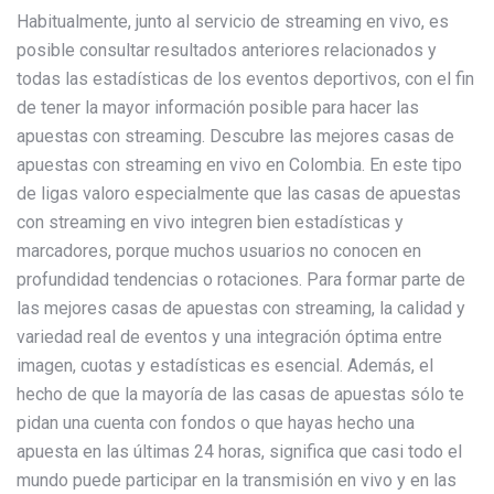
Habitualmente, junto al servicio de streaming en vivo, es
posible consultar resultados anteriores relacionados y
todas las estadísticas de los eventos deportivos, con el fin
de tener la mayor información posible para hacer las
apuestas con streaming. Descubre las mejores casas de
apuestas con streaming en vivo en Colombia. En este tipo
de ligas valoro especialmente que las casas de apuestas
con streaming en vivo integren bien estadísticas y
marcadores, porque muchos usuarios no conocen en
profundidad tendencias o rotaciones. Para formar parte de
las mejores casas de apuestas con streaming, la calidad y
variedad real de eventos y una integración óptima entre
imagen, cuotas y estadísticas es esencial. Además, el
hecho de que la mayoría de las casas de apuestas sólo te
pidan una cuenta con fondos o que hayas hecho una
apuesta en las últimas 24 horas, significa que casi todo el
mundo puede participar en la transmisión en vivo y en las