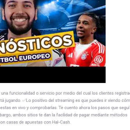
una funcionalidad o servicio por medio del cual los clientes registr
stá jugando. ✅Lo positivo del streaming es que puedes ir viendo có
puestas en vivo y comprobarlas. Te cuento ahora los pasos que seguí
embargo, ambos sitios te dan la facilidad de pagar mediante métodos
on casas de apuestas con Hal-Cash.