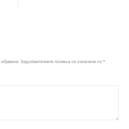
објавена.
Задолжителните полиња се означени со
*