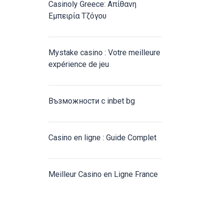
Casinoly Greece: Απίθανη
Εμπειρία Τζόγου
Mystake casino : Votre meilleure
expérience de jeu
Възможности с inbet bg
Casino en ligne : Guide Complet
Meilleur Casino en Ligne France