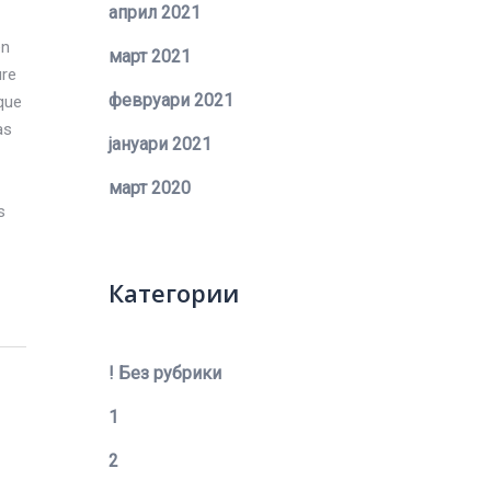
април 2021
en
март 2021
ure
февруари 2021
 que
as
јануари 2021
март 2020
s
Категории
! Без рубрики
1
2