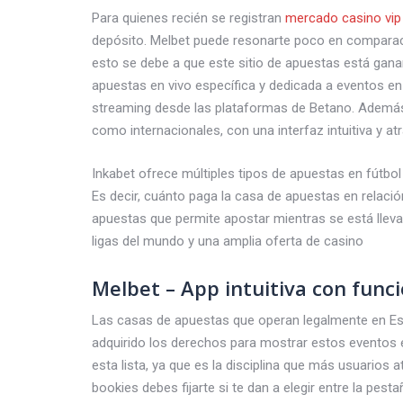
Para quienes recién se registran
mercado casino vip
depósito. Melbet puede resonarte poco en comparac
esto se debe a que este sitio de apuestas está gan
apuestas en vivo específica y dedicada a eventos en 
streaming desde las plataformas de Betano. Además,
como internacionales, con una interfaz intuitiva y atr
Inkabet ofrece múltiples tipos de apuestas en fútbol
Es decir, cuánto paga la casa de apuestas en relaci
apuestas que permite apostar mientras se está lleva
ligas del mundo y una amplia oferta de casino
Melbet – App intuitiva con func
Las casas de apuestas que operan legalmente en Esp
adquirido los derechos para mostrar estos eventos en
esta lista, ya que es la disciplina que más usuarios
bookies debes fijarte si te dan a elegir entre la pesta