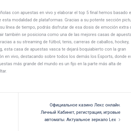
ñolas con apuestas en vivo y elaborar el top 5 final hemos basado 
de esta modalidad de plataformas. Gracias a su potente sección pict
 y su línea de tiempo, podrás disfrutar de esa dosis de emoción extra
tfair también se posiciona como una de las mejores casas de apuest
racias a su streaming de fútbol, tenis, carreras de caballos, hockey,
g, esta casa de apuestas vasca te dejará boquiabierto con la gran
ión en vivo, destacando sobre todos los demás los Esports, donde e
estas más grande del mundo es un fijo en la parte más alta de
tar.
Официальное казино Лекс онлайн.
Личный Кабинет, регистрация, игровые
автоматы. Актуальное зеркало Lex