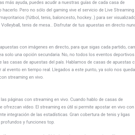
itas más ayuda, puedes acudir a nuestras guías de cada casa de
cerlo. Pero no sólo del gaming vive el servicio de Live Streaming
yoritarios (fútbol, tenis, baloncesto, hockey…) para ser visualizad
 Volleyball, tenis de mesa… Disfrutar de tus apuestas en directo nun
puestas con imágenes en directo, para que sigas cada partido, car
a solo una opción secundaria. No, no todos los eventos deportivos
 de las casas de apuestas del país. Hablamos de casas de apuestas 
 al evento en tiempo real. Llegados a este punto, ya solo nos queda
con streaming en vivo.
re las páginas con streaming en vivo. Cuando hablo de casas de
e ofrezcan vídeo. El streaming es útil si permite apostar en vivo con
ente integración de las estadísticas. Gran cobertura de tenis y ligas
 profundos y funciones top.