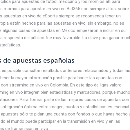
cífica para apuestas de fútbol mexicano y los momios allí para
os momios para apostar en vivo en Bet365 son siempre altos, sobre
 las apuestas en vivo de eSports siempre se recomienda tener un
propia están hechos para las apuestas en vivo, sin embargo, no es
te algunas casas de apuestas en México empezaron a incluir en su
la respuesta del público fue muy favorable. La clave para ganar mu
stadísticas.
as de apuestas españolas
, es posible consultar resultados anteriores relacionados y todas la
e tener la mayor información posible para hacer las apuestas con
on streaming en vivo en Colombia. En este tipo de ligas valoro
ming en vivo integren bien estadísticas y marcadores, porque much
otaciones. Para formar parte de las mejores casas de apuestas con
a integración óptima entre imagen, cuotas y estadísticas es esencial.
e apuestas sólo te pidan una cuenta con fondos o que hayas hecho 
odo el mundo puede participar en la transmisión en vivo y en las
s de transmisión en vivo.