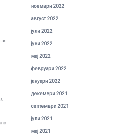
ноември 2022
август 2022
јули 2022
chas
јуни 2022
мај 2022
февруари 2022
s
јануари 2022
декември 2021
os
септември 2021
јули 2021
una
мај 2021