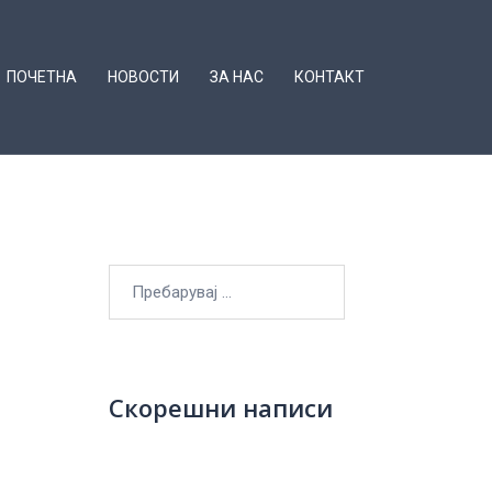
ПОЧЕТНА
НОВОСТИ
ЗА НАС
КОНТАКТ
Пребарувај
за:
Скорешни написи