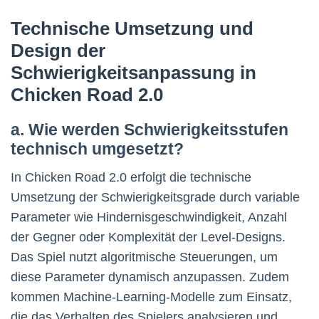
Technische Umsetzung und
Design der
Schwierigkeitsanpassung in
Chicken Road 2.0
a. Wie werden Schwierigkeitsstufen
technisch umgesetzt?
In Chicken Road 2.0 erfolgt die technische
Umsetzung der Schwierigkeitsgrade durch variable
Parameter wie Hindernisgeschwindigkeit, Anzahl
der Gegner oder Komplexität der Level-Designs.
Das Spiel nutzt algoritmische Steuerungen, um
diese Parameter dynamisch anzupassen. Zudem
kommen Machine-Learning-Modelle zum Einsatz,
die das Verhalten des Spielers analysieren und