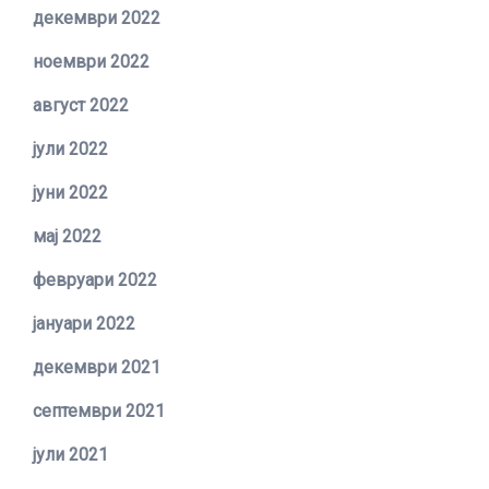
декември 2022
ноември 2022
август 2022
јули 2022
јуни 2022
мај 2022
февруари 2022
јануари 2022
декември 2021
септември 2021
јули 2021