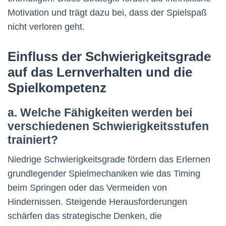
Motivation und trägt dazu bei, dass der Spielspaß
nicht verloren geht.
Einfluss der Schwierigkeitsgrade
auf das Lernverhalten und die
Spielkompetenz
a. Welche Fähigkeiten werden bei
verschiedenen Schwierigkeitsstufen
trainiert?
Niedrige Schwierigkeitsgrade fördern das Erlernen
grundlegender Spielmechaniken wie das Timing
beim Springen oder das Vermeiden von
Hindernissen. Steigende Herausforderungen
schärfen das strategische Denken, die