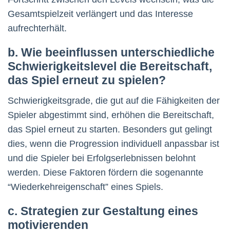
Gesamtspielzeit verlängert und das Interesse
aufrechterhält.
b. Wie beeinflussen unterschiedliche
Schwierigkeitslevel die Bereitschaft,
das Spiel erneut zu spielen?
Schwierigkeitsgrade, die gut auf die Fähigkeiten der
Spieler abgestimmt sind, erhöhen die Bereitschaft,
das Spiel erneut zu starten. Besonders gut gelingt
dies, wenn die Progression individuell anpassbar ist
und die Spieler bei Erfolgserlebnissen belohnt
werden. Diese Faktoren fördern die sogenannte
“Wiederkehreigenschaft” eines Spiels.
c. Strategien zur Gestaltung eines
motivierenden