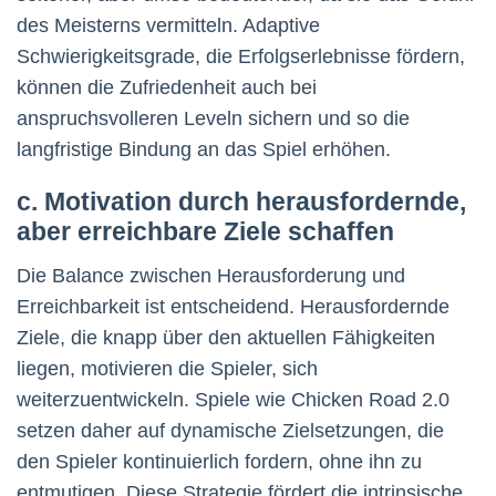
des Meisterns vermitteln. Adaptive
Schwierigkeitsgrade, die Erfolgserlebnisse fördern,
können die Zufriedenheit auch bei
anspruchsvolleren Leveln sichern und so die
langfristige Bindung an das Spiel erhöhen.
c. Motivation durch herausfordernde,
aber erreichbare Ziele schaffen
Die Balance zwischen Herausforderung und
Erreichbarkeit ist entscheidend. Herausfordernde
Ziele, die knapp über den aktuellen Fähigkeiten
liegen, motivieren die Spieler, sich
weiterzuentwickeln. Spiele wie Chicken Road 2.0
setzen daher auf dynamische Zielsetzungen, die
den Spieler kontinuierlich fordern, ohne ihn zu
entmutigen. Diese Strategie fördert die intrinsische