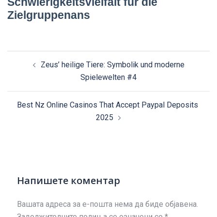
Schwierigkeitsvielfalt für die
Zielgruppenans
Post
Zeus’ heilige Tiere: Symbolik und moderne
navigation
Spielewelten #4
Best Nz Online Casinos That Accept Paypal Deposits ️
2025
Напишете коментар
Вашата адреса за е-пошта нема да биде објавена.
Задолжителните полиња се означени со
*