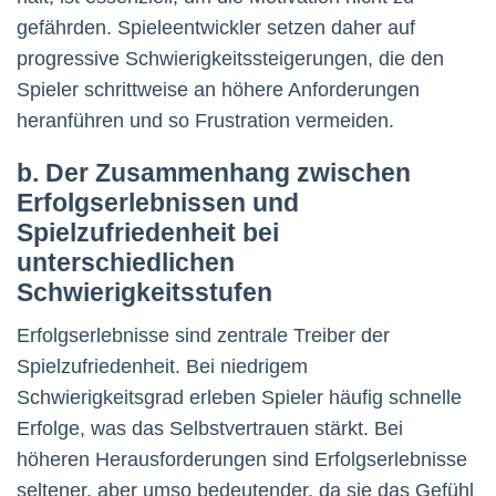
gefährden. Spieleentwickler setzen daher auf
progressive Schwierigkeitssteigerungen, die den
Spieler schrittweise an höhere Anforderungen
heranführen und so Frustration vermeiden.
b. Der Zusammenhang zwischen
Erfolgserlebnissen und
Spielzufriedenheit bei
unterschiedlichen
Schwierigkeitsstufen
Erfolgserlebnisse sind zentrale Treiber der
Spielzufriedenheit. Bei niedrigem
Schwierigkeitsgrad erleben Spieler häufig schnelle
Erfolge, was das Selbstvertrauen stärkt. Bei
höheren Herausforderungen sind Erfolgserlebnisse
seltener, aber umso bedeutender, da sie das Gefühl