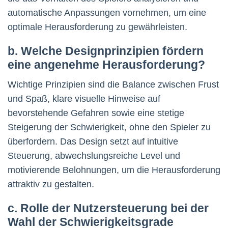
automatische Anpassungen vornehmen, um eine
optimale Herausforderung zu gewährleisten.
b. Welche Designprinzipien fördern
eine angenehme Herausforderung?
Wichtige Prinzipien sind die Balance zwischen Frust
und Spaß, klare visuelle Hinweise auf
bevorstehende Gefahren sowie eine stetige
Steigerung der Schwierigkeit, ohne den Spieler zu
überfordern. Das Design setzt auf intuitive
Steuerung, abwechslungsreiche Level und
motivierende Belohnungen, um die Herausforderung
attraktiv zu gestalten.
c. Rolle der Nutzersteuerung bei der
Wahl der Schwierigkeitsgrade