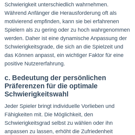
Schwierigkeit unterschiedlich wahrnehmen.
Während Anfänger die Herausforderung oft als
motivierend empfinden, kann sie bei erfahrenen
Spielern als zu gering oder zu hoch wahrgenommen
werden. Daher ist eine dynamische Anpassung der
Schwierigkeitsgrade, die sich an die Spielzeit und
das Können anpasst, ein wichtiger Faktor für eine
positive Nutzererfahrung.
c. Bedeutung der persönlichen
Präferenzen für die optimale
Schwierigkeitswahl
Jeder Spieler bringt individuelle Vorlieben und
Fähigkeiten mit. Die Möglichkeit, den
Schwierigkeitsgrad selbst zu wählen oder ihn
anpassen zu lassen, erhöht die Zufriedenheit