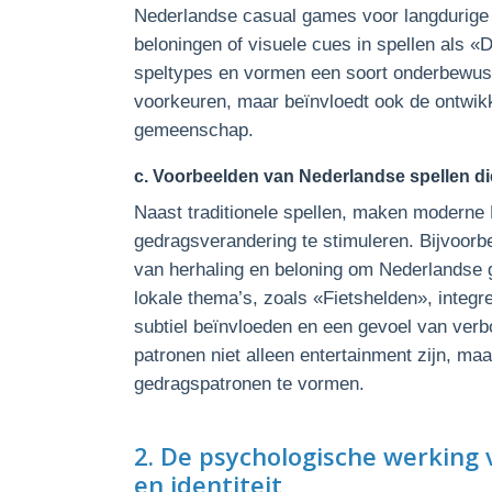
Nederlandse casual games voor langdurige b
beloningen of visuele cues in spellen als 
speltypes en vormen een soort onderbewuste l
voorkeuren, maar beïnvloedt ook de ontwik
gemeenschap.
c. Voorbeelden van Nederlandse spellen d
Naast traditionele spellen, maken modern
gedragsverandering te stimuleren. Bijvoorb
van herhaling en beloning om Nederlandse
lokale thema’s, zoals «Fietshelden», integ
subtiel beïnvloeden en een gevoel van verb
patronen niet alleen entertainment zijn, m
gedragspatronen te vormen.
2. De psychologische werking
en identiteit