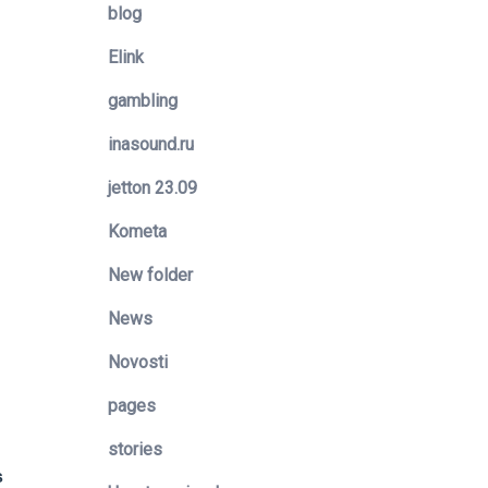
blog
Elink
gambling
inasound.ru
jetton 23.09
Kometa
New folder
News
Novosti
pages
stories
s