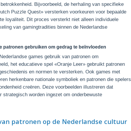
etrokkenheid. Bijvoorbeeld, de herhaling van specifieke
«Dutch Puzzle Quest» versterken voorkeuren voor bepaalde
oyaliteit. Dit proces versterkt niet alleen individuele
keling van gamingtradities binnen de Nederlandse
ie patronen gebruiken om gedrag te beïnvloeden
e Nederlandse games gebruik van patronen om
eeld, het educatieve spel «Oranje Leer» gebruikt patronen
 geschiedenis en normen te versterken. Ook games met
reren herkenbare nationale symboliek en patronen die spelers
ondenheid creëren. Deze voorbeelden illustreren dat
aar strategisch worden ingezet om onderbewuste
 van patronen op de Nederlandse cultuur