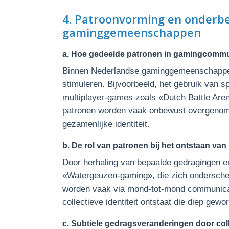
4. Patroonvorming en onderb
gaminggemeenschappen
a. Hoe gedeelde patronen in gamingcommun
Binnen Nederlandse gaminggemeenschappen
stimuleren. Bijvoorbeeld, het gebruik van s
multiplayer-games zoals «Dutch Battle Are
patronen worden vaak onbewust overgenome
gezamenlijke identiteit.
b. De rol van patronen bij het ontstaan va
Door herhaling van bepaalde gedragingen 
«Watergeuzen-gaming», die zich onderschei
worden vaak via mond-tot-mond communicat
collectieve identiteit ontstaat die diep gew
c. Subtiele gedragsveranderingen door co