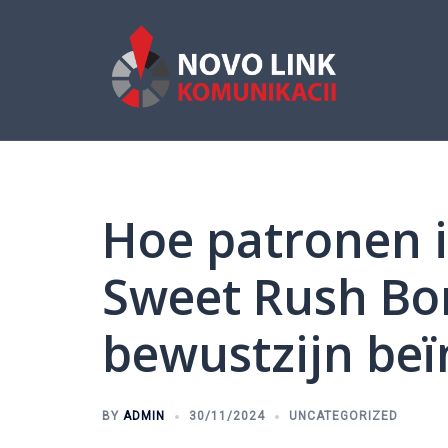
Skip
to
content
Hoe patronen 
Sweet Rush Bon
bewustzijn be
BY
ADMIN
30/11/2024
UNCATEGORIZED