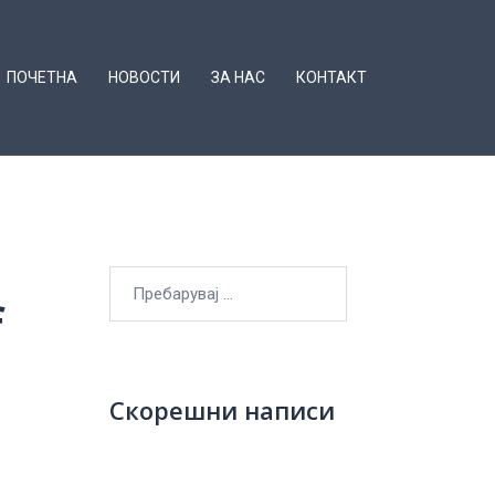
ПОЧЕТНА
НОВОСТИ
ЗА НАС
КОНТАКТ
Пребарувај
f
за:
Скорешни написи