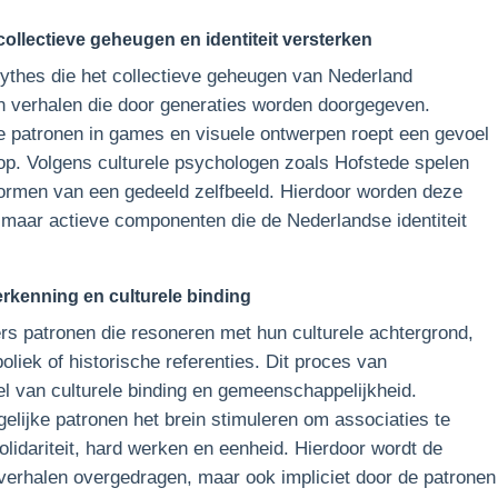
ollectieve geheugen en identiteit versterken
thes die het collectieve geheugen van Nederland
 verhalen die door generaties worden doorgegeven.
we patronen in games en visuele ontwerpen roept een gevoel
t op. Volgens culturele psychologen zoals Hofstede spelen
 vormen van een gedeeld zelfbeeld. Hierdoor worden deze
r, maar actieve componenten die de Nederlandse identiteit
rkenning en culturele binding
 patronen die resoneren met hun culturele achtergrond,
iek of historische referenties. Dit proces van
l van culturele binding en gemeenschappelijkheid.
elijke patronen het brein stimuleren om associaties te
idariteit, hard werken en eenheid. Hierdoor wordt de
oor verhalen overgedragen, maar ook impliciet door de patronen