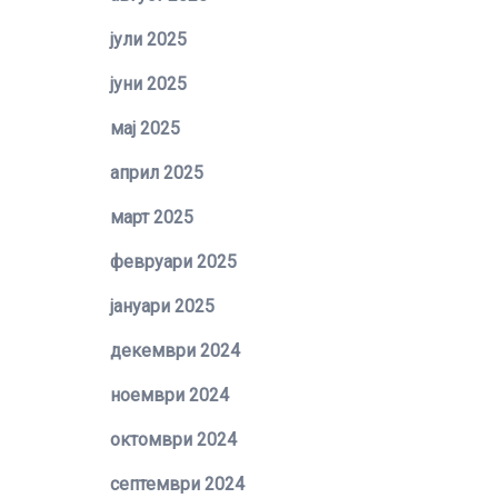
јули 2025
јуни 2025
мај 2025
април 2025
март 2025
февруари 2025
јануари 2025
декември 2024
ноември 2024
октомври 2024
септември 2024