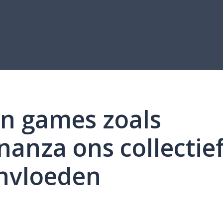
in games zoals
anza ons collectie
ïnvloeden