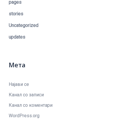
pages
stories
Uncategorized
updates
Мета
Најави се
Канал со записи
Канал со коментари
WordPress.org