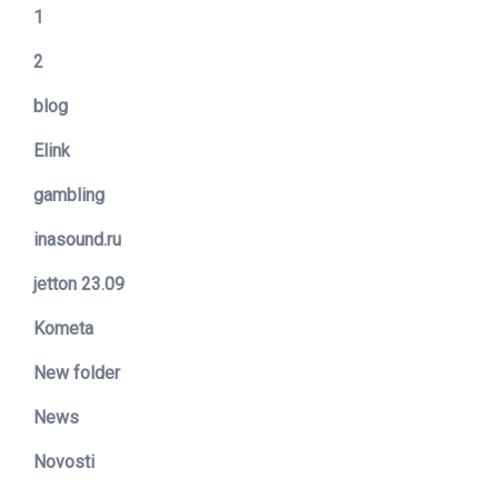
1
2
blog
Elink
gambling
inasound.ru
jetton 23.09
Kometa
New folder
News
Novosti