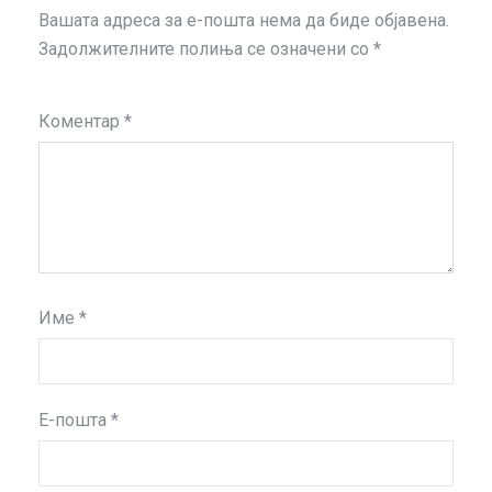
Вашата адреса за е-пошта нема да биде објавена.
Задолжителните полиња се означени со
*
Коментар
*
Име
*
Е-пошта
*