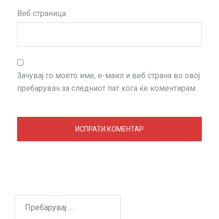
Веб страница
Зачувај го моето име, е-маил и веб страна во овој
пребарувач за следниот пат кога ќе коментирам.
Пребарувај
за: