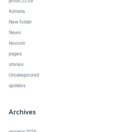
jetton 23.09
Kometa
New folder
News
Novosti
pages
stories
Uncategorized
updates
Archives
јануари 2026