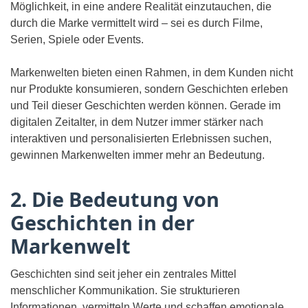
Möglichkeit, in eine andere Realität einzutauchen, die
durch die Marke vermittelt wird – sei es durch Filme,
Serien, Spiele oder Events.
Markenwelten bieten einen Rahmen, in dem Kunden nicht
nur Produkte konsumieren, sondern Geschichten erleben
und Teil dieser Geschichten werden können. Gerade im
digitalen Zeitalter, in dem Nutzer immer stärker nach
interaktiven und personalisierten Erlebnissen suchen,
gewinnen Markenwelten immer mehr an Bedeutung.
2. Die Bedeutung von
Geschichten in der
Markenwelt
Geschichten sind seit jeher ein zentrales Mittel
menschlicher Kommunikation. Sie strukturieren
Informationen, vermitteln Werte und schaffen emotionale