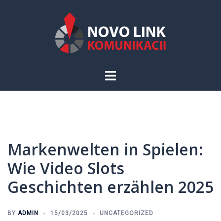
Skip
to
content
Toggle
menu
Markenwelten in Spielen:
Wie Video Slots
Geschichten erzählen 2025
BY
ADMIN
15/03/2025
UNCATEGORIZED