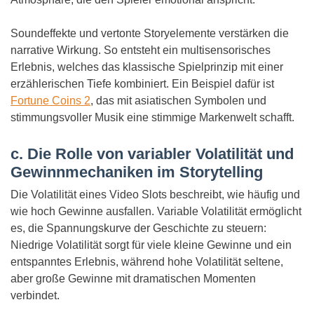
Soundeffekte und vertonte Storyelemente verstärken die
narrative Wirkung. So entsteht ein multisensorisches
Erlebnis, welches das klassische Spielprinzip mit einer
erzählerischen Tiefe kombiniert. Ein Beispiel dafür ist
Fortune Coins 2
, das mit asiatischen Symbolen und
stimmungsvoller Musik eine stimmige Markenwelt schafft.
c. Die Rolle von variabler Volatilität und
Gewinnmechaniken im Storytelling
Die Volatilität eines Video Slots beschreibt, wie häufig und
wie hoch Gewinne ausfallen. Variable Volatilität ermöglicht
es, die Spannungskurve der Geschichte zu steuern:
Niedrige Volatilität sorgt für viele kleine Gewinne und ein
entspanntes Erlebnis, während hohe Volatilität seltene,
aber große Gewinne mit dramatischen Momenten
verbindet.