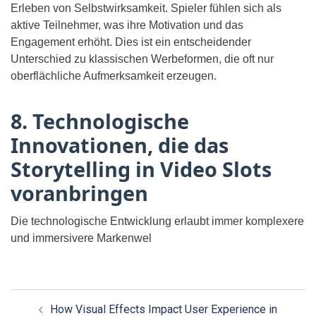
Erleben von Selbstwirksamkeit. Spieler fühlen sich als
aktive Teilnehmer, was ihre Motivation und das
Engagement erhöht. Dies ist ein entscheidender
Unterschied zu klassischen Werbeformen, die oft nur
oberflächliche Aufmerksamkeit erzeugen.
8. Technologische
Innovationen, die das
Storytelling in Video Slots
voranbringen
Die technologische Entwicklung erlaubt immer komplexere
und immersivere Markenwel
Post
How Visual Effects Impact User Experience in