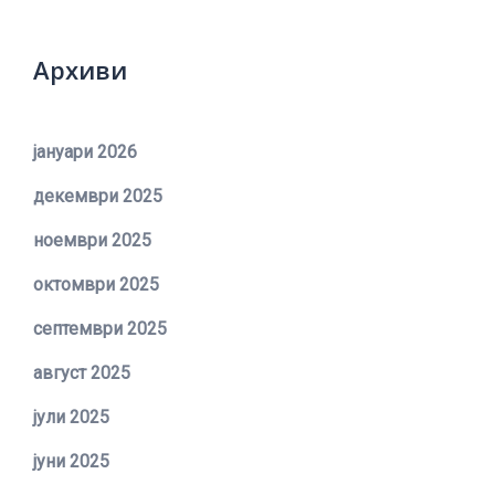
Архиви
јануари 2026
декември 2025
ноември 2025
октомври 2025
септември 2025
август 2025
јули 2025
јуни 2025