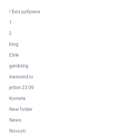
! Без рубрики
1
2
blog
Elink
gambling
inasound.ru
jetton 23.09
Kometa
New folder
News
Novosti