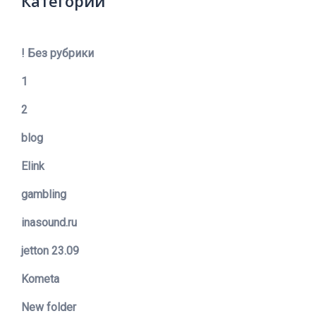
Категории
! Без рубрики
1
2
blog
Elink
gambling
inasound.ru
jetton 23.09
Kometa
New folder