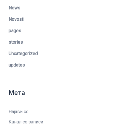
News
Novosti
pages
stories
Uncategorized
updates
Мета
Најави се
Канал со записи