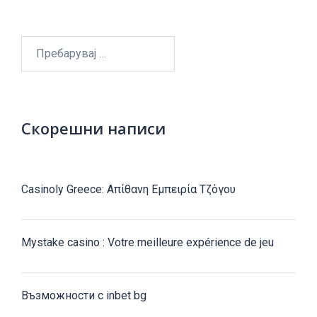
Пребарувај
за:
Скорешни написи
Casinoly Greece: Απίθανη Εμπειρία Τζόγου
Mystake casino : Votre meilleure expérience de jeu
Възможности с inbet bg