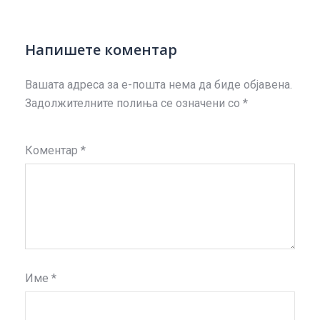
Напишете коментар
Вашата адреса за е-пошта нема да биде објавена.
Задолжителните полиња се означени со
*
Коментар
*
Име
*