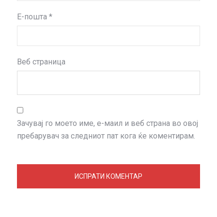
Е-пошта
*
Веб страница
Зачувај го моето име, е-маил и веб страна во овој
пребарувач за следниот пат кога ќе коментирам.