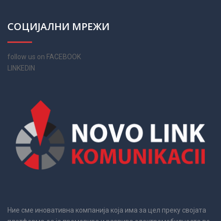
СОЦИЈАЛНИ МРЕЖИ
follow us on FACEBOOK
LINKEDIN
Ние сме иновативна компанија која има за цел преку својата