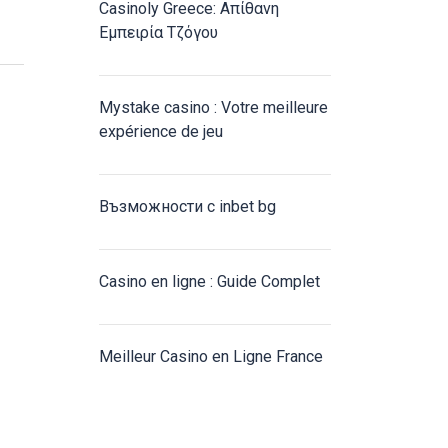
Casinoly Greece: Απίθανη
Εμπειρία Τζόγου
Mystake casino : Votre meilleure
expérience de jeu
Възможности с inbet bg
Casino en ligne : Guide Complet
Meilleur Casino en Ligne France