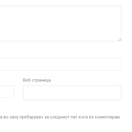
Веб страница
на во овој пребарувач за следниот пат кога ќе коментирам.