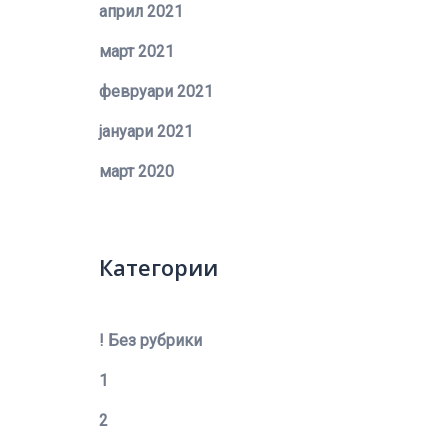
април 2021
март 2021
февруари 2021
јануари 2021
март 2020
Категории
! Без рубрики
1
2