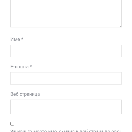
Име
*
Е-пошта
*
Веб страница
Зачувај го моето име, е-маил и веб страна во овој