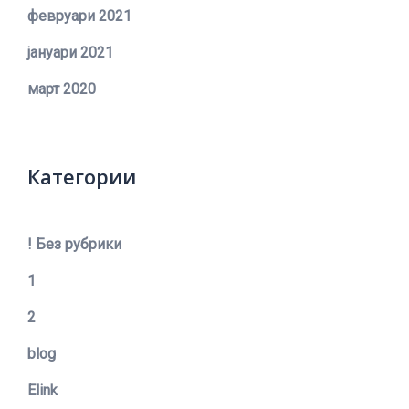
февруари 2021
јануари 2021
март 2020
Категории
! Без рубрики
1
2
blog
Elink