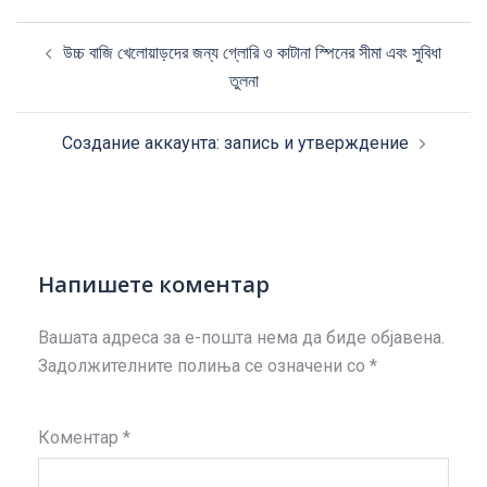
Post
উচ্চ বাজি খেলোয়াড়দের জন্য গ্লোরি ও কাটানা স্পিনের সীমা এবং সুবিধা
navigation
তুলনা
Создание аккаунта: запись и утверждение
Напишете коментар
Вашата адреса за е-пошта нема да биде објавена.
Задолжителните полиња се означени со
*
Коментар
*