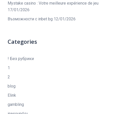
Mystake casino : Votre meilleure expérience de jeu
17/01/2026
Възможности с inbet bg
12/01/2026
Categories
! Без рубрики
1
2
blog
Elink
gambling
inasound.ru