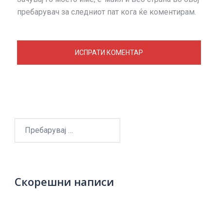
пребарувач за следниот пат кога ќе коментирам.
Пребарувај
за:
Скорешни написи