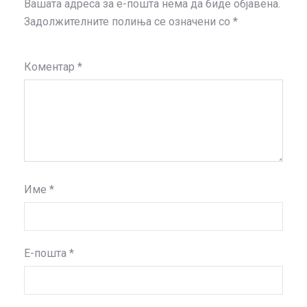
Вашата адреса за е-пошта нема да биде објавена.
Задолжителните полиња се означени со
*
Коментар
*
Име
*
Е-пошта
*