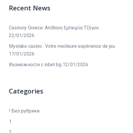
Recent News
Casinoly Greece: Απίθανη Εμπειρία Τζόγου
22/01/2026
Mystake casino : Votre meilleure expérience de jeu
17/01/2026
Възможности с inbet bg
12/01/2026
Categories
! Без рубрики
1
2