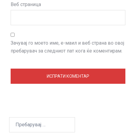
Веб страница
Зачувај го моето име, е-маил и веб страна во овој
пребарувач за следниот пат кога ќе коментирам.
Пребарувај
за: