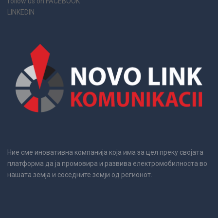
follow us on FACEBOOK
LINKEDIN
Ние сме иновативна компанија која има за цел преку својата
платформа да ја промовира и развива електромобилноста во
нашата земја и соседните земји од регионот.