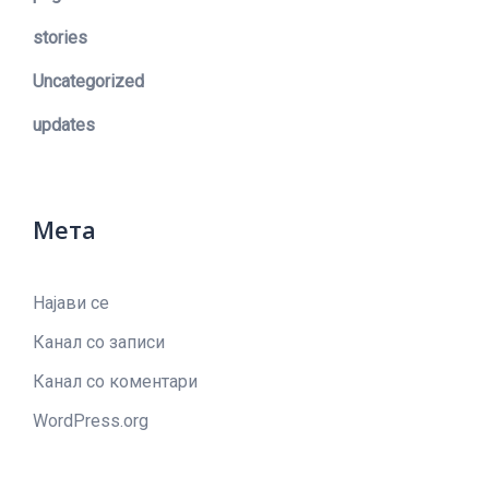
stories
Uncategorized
updates
Мета
Најави се
Канал со записи
Канал со коментари
WordPress.org