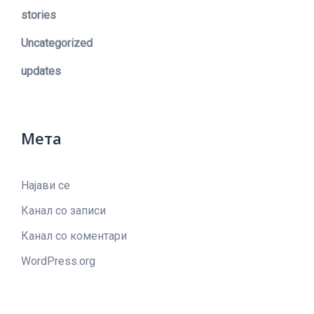
stories
Uncategorized
updates
Мета
Најави се
Канал со записи
Канал со коментари
WordPress.org