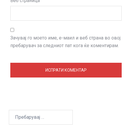
Веб страница
Зачувај го моето име, е-маил и веб страна во овој
пребарувач за следниот пат кога ќе коментирам.
Пребарувај
за: