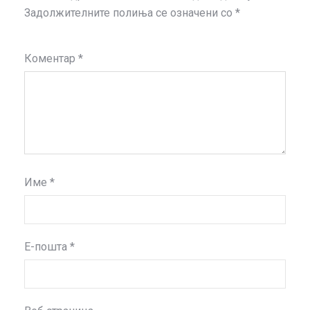
Задолжителните полиња се означени со
*
Коментар
*
Име
*
Е-пошта
*