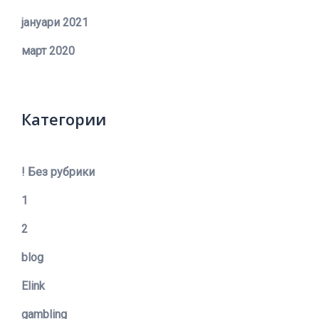
јануари 2021
март 2020
Категории
! Без рубрики
1
2
blog
Elink
gambling