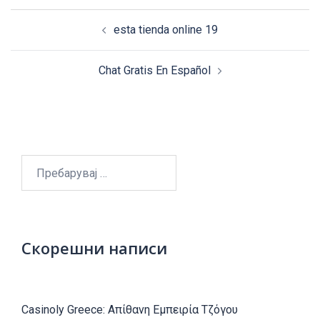
Post
esta tienda online 19
navigation
Chat Gratis En Español
Пребарувај
за:
Скорешни написи
Casinoly Greece: Απίθανη Εμπειρία Τζόγου