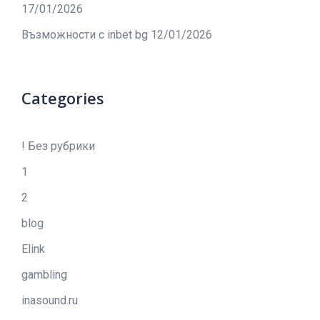
17/01/2026
Възможности с inbet bg
12/01/2026
Categories
! Без рубрики
1
2
blog
Elink
gambling
inasound.ru