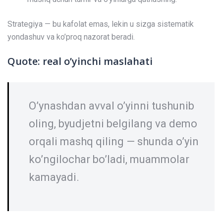
Strategiya — bu kafolat emas, lekin u sizga sistematik
yondashuv va ko’proq nazorat beradi.
Quote: real o’yinchi maslahati
O’ynashdan avval o’yinni tushunib
oling, byudjetni belgilang va demo
orqali mashq qiling — shunda o’yin
ko’ngilochar bo’ladi, muammolar
kamayadi.