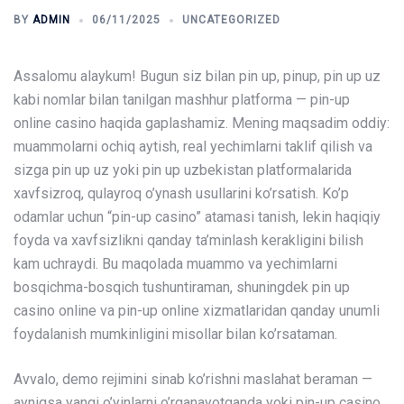
BY
ADMIN
06/11/2025
UNCATEGORIZED
Assalomu alaykum! Bugun siz bilan pin up, pinup, pin up uz
kabi nomlar bilan tanilgan mashhur platforma — pin-up
online casino haqida gaplashamiz. Mening maqsadim oddiy:
muammolarni ochiq aytish, real yechimlarni taklif qilish va
sizga pin up uz yoki pin up uzbekistan platformalarida
xavfsizroq, qulayroq o’ynash usullarini ko’rsatish. Ko’p
odamlar uchun “pin-up casino” atamasi tanish, lekin haqiqiy
foyda va xavfsizlikni qanday ta’minlash kerakligini bilish
kam uchraydi. Bu maqolada muammo va yechimlarni
bosqichma-bosqich tushuntiraman, shuningdek pin up
casino online va pin-up online xizmatlaridan qanday unumli
foydalanish mumkinligini misollar bilan ko’rsataman.
Avvalo, demo rejimini sinab ko’rishni maslahat beraman —
ayniqsa yangi o’yinlarni o’rganayotganda yoki pin-up casino