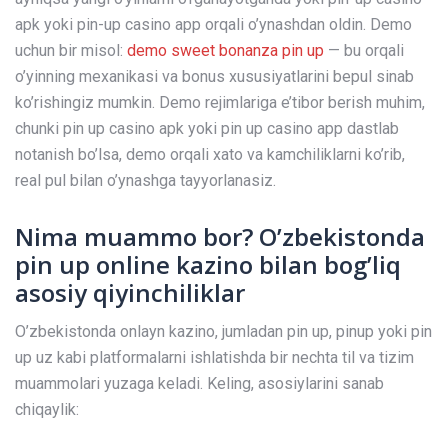
apk yoki pin-up casino app orqali o’ynashdan oldin. Demo
uchun bir misol:
demo sweet bonanza pin up
— bu orqali
o’yinning mexanikasi va bonus xususiyatlarini bepul sinab
ko’rishingiz mumkin. Demo rejimlariga e’tibor berish muhim,
chunki pin up casino apk yoki pin up casino app dastlab
notanish bo’lsa, demo orqali xato va kamchiliklarni ko’rib,
real pul bilan o’ynashga tayyorlanasiz.
Nima muammo bor? O’zbekistonda
pin up online kazino bilan bog’liq
asosiy qiyinchiliklar
O’zbekistonda onlayn kazino, jumladan pin up, pinup yoki pin
up uz kabi platformalarni ishlatishda bir nechta til va tizim
muammolari yuzaga keladi. Keling, asosiylarini sanab
chiqaylik: