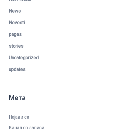
News
Novosti
pages
stories
Uncategorized
updates
Мета
Најави се
Канал со записи