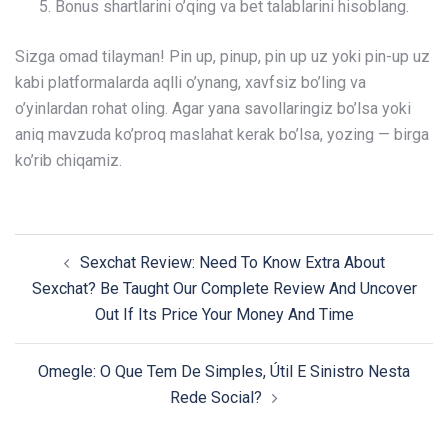
Bonus shartlarini o’qing va bet talablarini hisoblang.
Sizga omad tilayman! Pin up, pinup, pin up uz yoki pin-up uz
kabi platformalarda aqlli o’ynang, xavfsiz bo’ling va
o’yinlardan rohat oling. Agar yana savollaringiz bo’lsa yoki
aniq mavzuda ko’proq maslahat kerak bo’lsa, yozing — birga
ko’rib chiqamiz.
Post
Sexchat Review: Need To Know Extra About
navigation
Sexchat? Be Taught Our Complete Review And Uncover
Out If Its Price Your Money And Time
Omegle: O Que Tem De Simples, Útil E Sinistro Nesta
Rede Social?