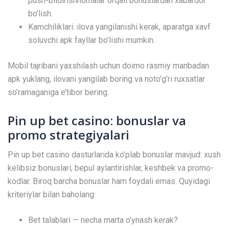
push-bildirishnomalar orqali bonuslardan xabardor
bo’lish.
Kamchiliklari: ilova yangilanishi kerak, aparatga xavf
soluvchi apk fayllar bo’lishi mumkin.
Mobil tajribani yaxshilash uchun doimo rasmiy manbadan
apk yuklang, ilovani yangilab boring va noto’g’ri ruxsatlar
so’ramaganiga e’tibor bering.
Pin up bet casino: bonuslar va
promo strategiyalari
Pin up bet casino dasturlarida ko’plab bonuslar mavjud: xush
kelibsiz bonuslari, bepul aylantirishlar, keshbek va promo-
kodlar. Biroq barcha bonuslar ham foydali emas. Quyidagi
kriteriylar bilan baholang:
Bet talablari — necha marta o’ynash kerak?