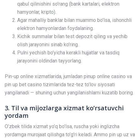
qabul qilinishini so’rang (bank kartalari, elektron
hamyonlar, kripto).
Agar mahalliy banklar bilan muammo bo’lsa, ishonchli
elektron hamyonlardan foydalaning.
Kichik summalar bilan test depozit qiling va yechib
olish jarayonini sinab ko’ring.
Pulni yechish bo’yicha kerakli hujjatlar va tasdiq
jarayonini oldindan tayyorlang.
Pin-up online xizmatlarida, jumladan pinup online casino va
pin up bet casino tizimlarida tez-tez to’lov siyosati
yangilanadi — shuning uchun yangilanishlarni kuzatib boring.
3. Til va mijozlarga xizmat ko’rsatuvchi
yordam
O’zbek tilida xizmat yo’q bo’lsa, ruscha yoki inglizcha
yordamga murojaat qilishga to’g’ri keladi. Ammo pin up uz va