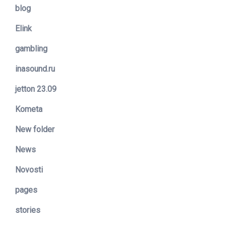
blog
Elink
gambling
inasound.ru
jetton 23.09
Kometa
New folder
News
Novosti
pages
stories