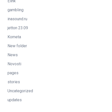
Elink
gambling
inasound.ru
jetton 23.09
Kometa
New folder
News
Novosti
pages
stories
Uncategorized
updates