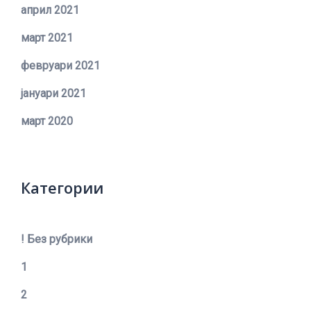
април 2021
март 2021
февруари 2021
јануари 2021
март 2020
Категории
! Без рубрики
1
2