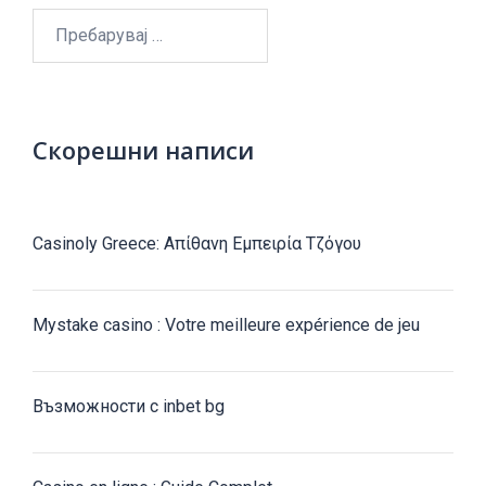
Пребарувај
за:
Скорешни написи
Casinoly Greece: Απίθανη Εμπειρία Τζόγου
Mystake casino : Votre meilleure expérience de jeu
Възможности с inbet bg