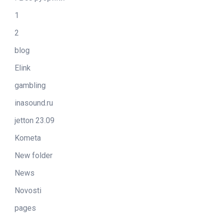
1
2
blog
Elink
gambling
inasound.ru
jetton 23.09
Kometa
New folder
News
Novosti
pages