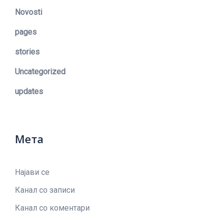
Novosti
pages
stories
Uncategorized
updates
Мета
Најави се
Канал со записи
Канал со коментари