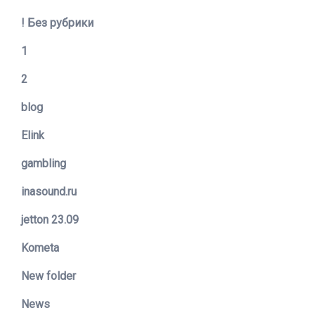
! Без рубрики
1
2
blog
Elink
gambling
inasound.ru
jetton 23.09
Kometa
New folder
News