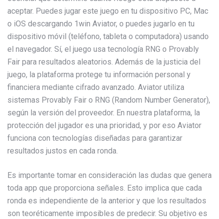
aceptar. Puedes jugar este juego en tu dispositivo PC, Mac
o iOS descargando 1win Aviator, o puedes jugarlo en tu
dispositivo móvil (teléfono, tableta o computadora) usando
el navegador. Sí, el juego usa tecnología RNG o Provably
Fair para resultados aleatorios. Además de la justicia del
juego, la plataforma protege tu información personal y
financiera mediante cifrado avanzado. Aviator utiliza
sistemas Provably Fair o RNG (Random Number Generator),
según la versión del proveedor. En nuestra plataforma, la
protección del jugador es una prioridad, y por eso Aviator
funciona con tecnologías diseñadas para garantizar
resultados justos en cada ronda.
Es importante tomar en consideración las dudas que genera
toda app que proporciona señales. Esto implica que cada
ronda es independiente de la anterior y que los resultados
son teoréticamente imposibles de predecir. Su objetivo es