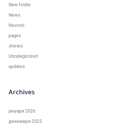
New folder
News
Novosti
pages
stories
Uncategorized
updates
Archives
јануари 2026
декември 2025