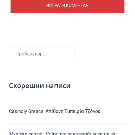
Пребарувај
за:
Скорешни написи
Casinoly Greece: Απίθανη Εμπειρία Τζόγου
Mystake casino : Votre meilleure expérience de jeu