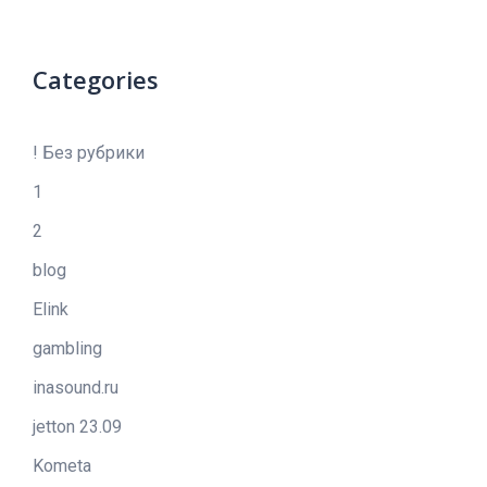
Categories
! Без рубрики
1
2
blog
Elink
gambling
inasound.ru
jetton 23.09
Kometa