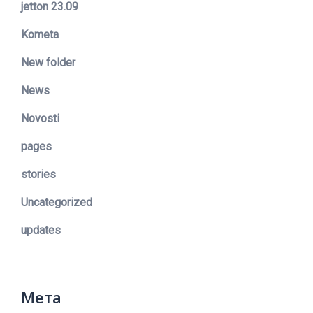
jetton 23.09
Kometa
New folder
News
Novosti
pages
stories
Uncategorized
updates
Мета