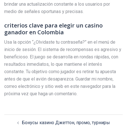
brindar una actualización constante a los usuarios por
medio de señales oportunas y precisas.
criterios clave para elegir un casino
ganador en Colombia
Usa la opción “¿Olvidaste tu contraseña?” en el menú de
inicio de sesión. El sistema de recompensas es agresivo y
beneficioso. El juego se desarrolla en rondas rápidas, con
resultados inmediatos, lo que mantiene el interés
constante. Tu objetivo como jugador es retirar tu apuesta
antes de que el avión desaparezca. Guardar mi nombre,
correo electrónico y sitio web en este navegador para la
próxima vez que haga un comentario.
Post
Бонусы казино Джеттон, промо, турниры
navigation