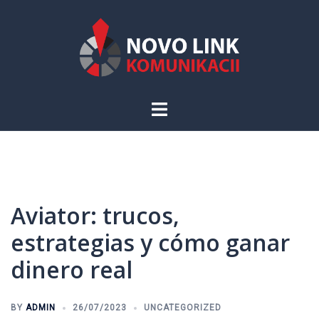
Skip
to
content
Toggle
menu
Aviator: trucos,
estrategias y cómo ganar
dinero real
BY
ADMIN
26/07/2023
UNCATEGORIZED