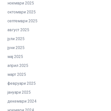
ноември 2025
октомври 2025
септември 2025
август 2025
јули 2025
јуни 2025
мај 2025
април 2025
март 2025
февруари 2025
јануари 2025
декември 2024
ноември 2024