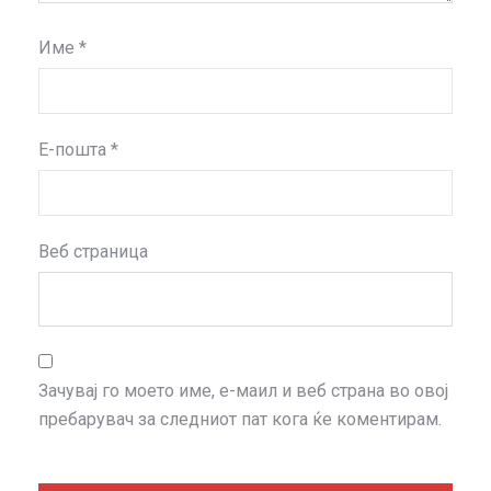
Име
*
Е-пошта
*
Веб страница
Зачувај го моето име, е-маил и веб страна во овој
пребарувач за следниот пат кога ќе коментирам.