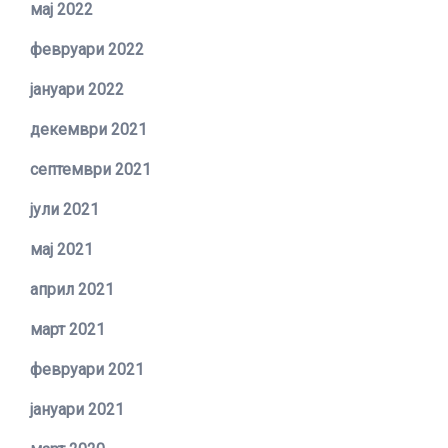
мај 2022
февруари 2022
јануари 2022
декември 2021
септември 2021
јули 2021
мај 2021
април 2021
март 2021
февруари 2021
јануари 2021