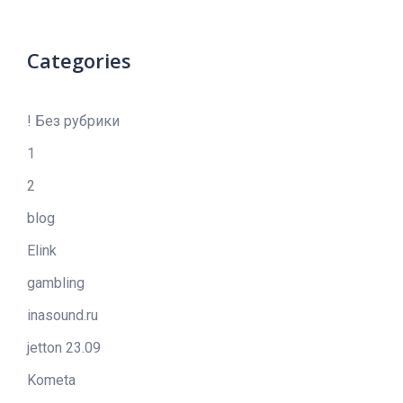
Categories
! Без рубрики
1
2
blog
Elink
gambling
inasound.ru
jetton 23.09
Kometa