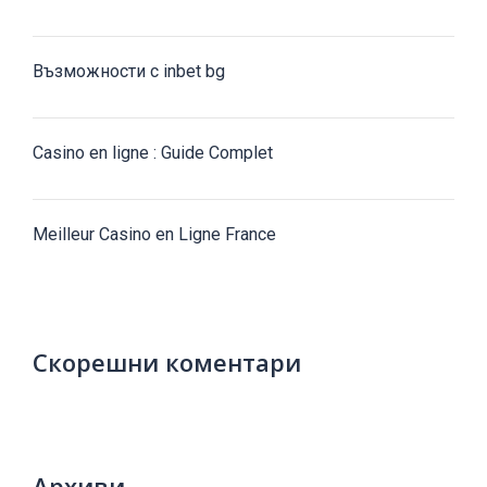
Възможности с inbet bg
Casino en ligne : Guide Complet
Meilleur Casino en Ligne France
Скорешни коментари
Архиви