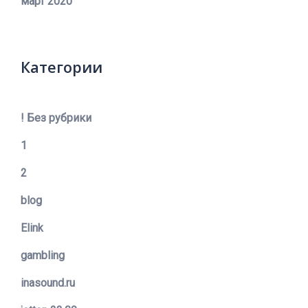
март 2020
Категории
! Без рубрики
1
2
blog
Elink
gambling
inasound.ru