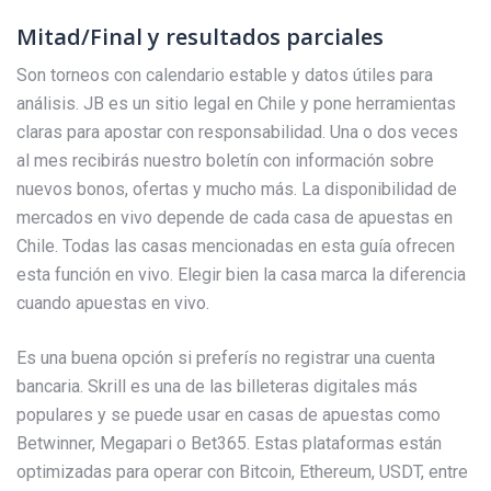
Mitad/Final y resultados parciales
Son torneos con calendario estable y datos útiles para
análisis. JB es un sitio legal en Chile y pone herramientas
claras para apostar con responsabilidad. Una o dos veces
al mes recibirás nuestro boletín con información sobre
nuevos bonos, ofertas y mucho más. La disponibilidad de
mercados en vivo depende de cada casa de apuestas en
Chile. Todas las casas mencionadas en esta guía ofrecen
esta función en vivo. Elegir bien la casa marca la diferencia
cuando apuestas en vivo.
Es una buena opción si preferís no registrar una cuenta
bancaria. Skrill es una de las billeteras digitales más
populares y se puede usar en casas de apuestas como
Betwinner, Megapari o Bet365. Estas plataformas están
optimizadas para operar con Bitcoin, Ethereum, USDT, entre