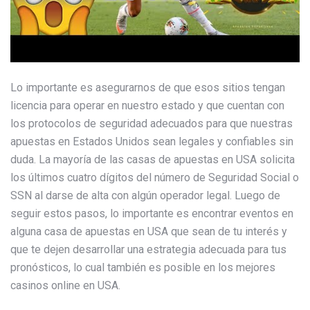
Lo importante es asegurarnos de que esos sitios tengan
licencia para operar en nuestro estado y que cuentan con
los protocolos de seguridad adecuados para que nuestras
apuestas en Estados Unidos sean legales y confiables sin
duda. La mayoría de las casas de apuestas en USA solicita
los últimos cuatro dígitos del número de Seguridad Social o
SSN al darse de alta con algún operador legal. Luego de
seguir estos pasos, lo importante es encontrar eventos en
alguna casa de apuestas en USA que sean de tu interés y
que te dejen desarrollar una estrategia adecuada para tus
pronósticos, lo cual también es posible en los mejores
casinos online en USA.