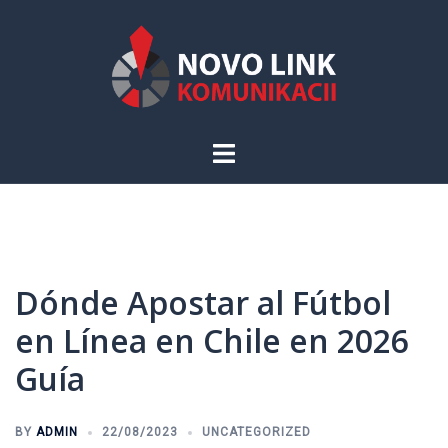
Skip
to
content
Toggle
menu
Dónde Apostar al Fútbol
en Línea en Chile en 2026
Guía
BY
ADMIN
22/08/2023
UNCATEGORIZED