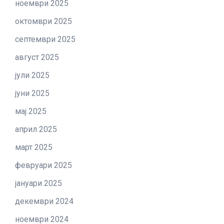
ноември 2025
октомври 2025
септември 2025
август 2025
јули 2025
јуни 2025
мај 2025
април 2025
март 2025
февруари 2025
јануари 2025
декември 2024
ноември 2024