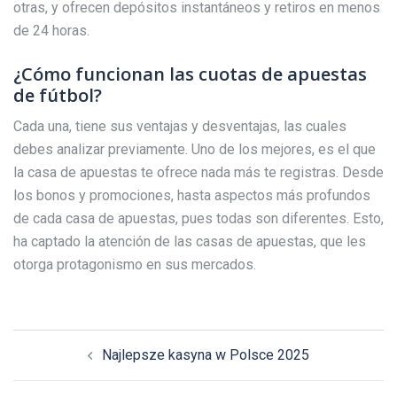
otras, y ofrecen depósitos instantáneos y retiros en menos
de 24 horas.
¿Cómo funcionan las cuotas de apuestas
de fútbol?
Cada una, tiene sus ventajas y desventajas, las cuales
debes analizar previamente. Uno de los mejores, es el que
la casa de apuestas te ofrece nada más te registras. Desde
los bonos y promociones, hasta aspectos más profundos
de cada casa de apuestas, pues todas son diferentes. Esto,
ha captado la atención de las casas de apuestas, que les
otorga protagonismo en sus mercados.
Post
Najlepsze kasyna w Polsce 2025
navigation